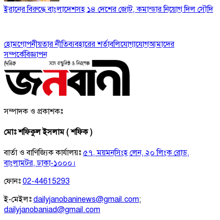
ইরানের বিরুদ্ধে বাংলাদেশসহ ১৪ দেশের জোট, কমান্ডার নিয়োগ দিল সৌদি
হোম
গোপনীয়তার নীতি
ব্যবহারের শর্তাবলি
যোগাযোগ
আমাদের
সম্পর্কে
বিজ্ঞাপন
সম্পাদক ও প্রকাশকঃ
মোঃ শফিকুল ইসলাম ( শফিক )
বার্তা ও বাণিজ্যিক কার্যালয়ঃ
৫৭, ময়মনসিংহ লেন, ২০ লিংক রোড,
বাংলামটর, ঢাকা-১০০০।
ফোনঃ
02-44615293
ই-মেইলঃ
dailyjanobaninews@gmail.com
;
dailyjanobaniad@gmail.com