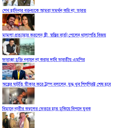
শেখ হাসিনার বক্তব্যকে আমরা সমর্থন করি না: ভারত
মামলা প্রত্যাহার করলেন স্ত্রী, স্বস্তির বার্তা পেলেন থালাপতি বিজয়
ফারাক্কা চুক্তি নবায়ন না করার দাবি ভারতীয় এমপির
অস্ত্রের ঘাটতি স্বীকার করে ট্রাম্প বললেন, যুদ্ধ খুব শিগগিরই শেষ হবে
বিমানে নারীর কম্বলের ভেতরে হাত ঢুকিয়ে বিপদে যুবক