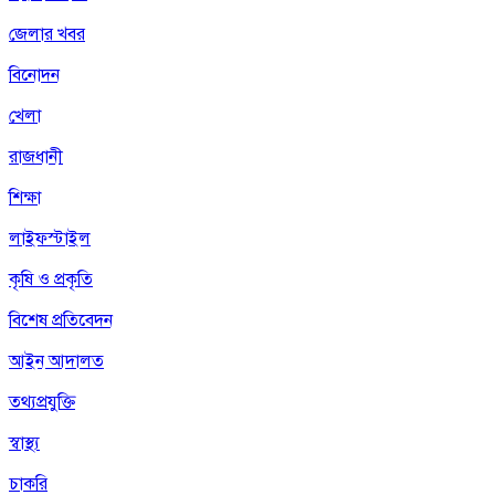
জেলার খবর
বিনোদন
খেলা
রাজধানী
শিক্ষা
লাইফস্টাইল
কৃষি ও প্রকৃতি
বিশেষ প্রতিবেদন
আইন আদালত
তথ্যপ্রযুক্তি
স্বাস্থ্য
চাকরি