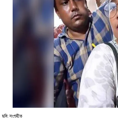
ছবি: সংগৃহীত