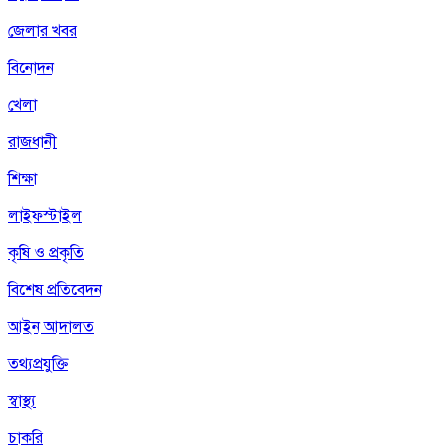
জেলার খবর
বিনোদন
খেলা
রাজধানী
শিক্ষা
লাইফস্টাইল
কৃষি ও প্রকৃতি
বিশেষ প্রতিবেদন
আইন আদালত
তথ্যপ্রযুক্তি
স্বাস্থ্য
চাকরি