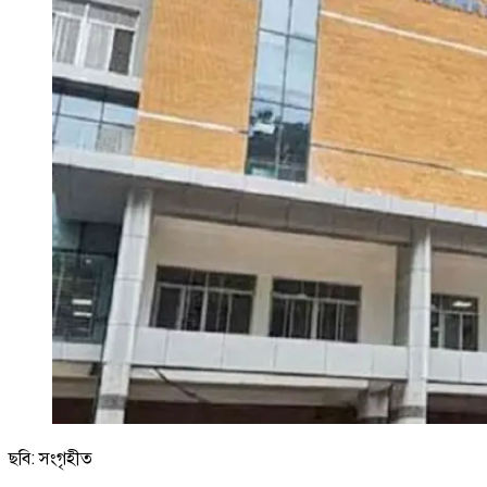
ছবি: সংগৃহীত