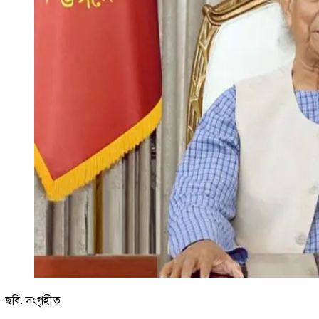
ছবি: সংগৃহীত