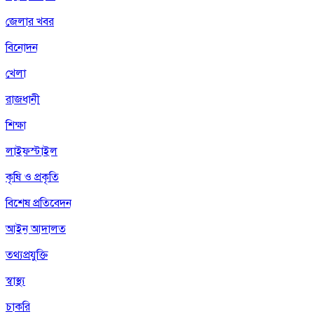
জেলার খবর
বিনোদন
খেলা
রাজধানী
শিক্ষা
লাইফস্টাইল
কৃষি ও প্রকৃতি
বিশেষ প্রতিবেদন
আইন আদালত
তথ্যপ্রযুক্তি
স্বাস্থ্য
চাকরি