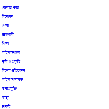
জেলার খবর
বিনোদন
খেলা
রাজধানী
শিক্ষা
লাইফস্টাইল
কৃষি ও প্রকৃতি
বিশেষ প্রতিবেদন
আইন আদালত
তথ্যপ্রযুক্তি
স্বাস্থ্য
চাকরি