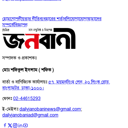
হোম
গোপনীয়তার নীতি
ব্যবহারের শর্তাবলি
যোগাযোগ
আমাদের
সম্পর্কে
বিজ্ঞাপন
সম্পাদক ও প্রকাশকঃ
মোঃ শফিকুল ইসলাম ( শফিক )
বার্তা ও বাণিজ্যিক কার্যালয়ঃ
৫৭, ময়মনসিংহ লেন, ২০ লিংক রোড,
বাংলামটর, ঢাকা-১০০০।
ফোনঃ
02-44615293
ই-মেইলঃ
dailyjanobaninews@gmail.com
;
dailyjanobaniad@gmail.com