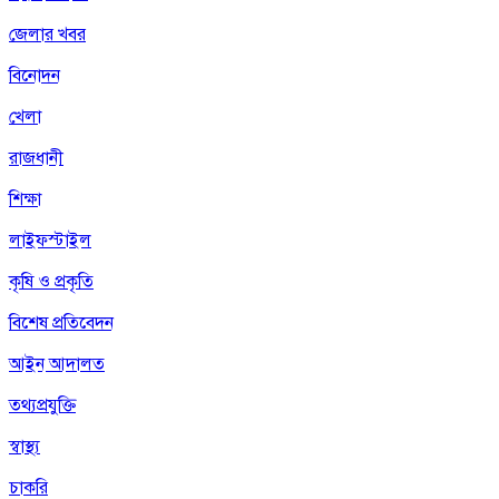
জেলার খবর
বিনোদন
খেলা
রাজধানী
শিক্ষা
লাইফস্টাইল
কৃষি ও প্রকৃতি
বিশেষ প্রতিবেদন
আইন আদালত
তথ্যপ্রযুক্তি
স্বাস্থ্য
চাকরি