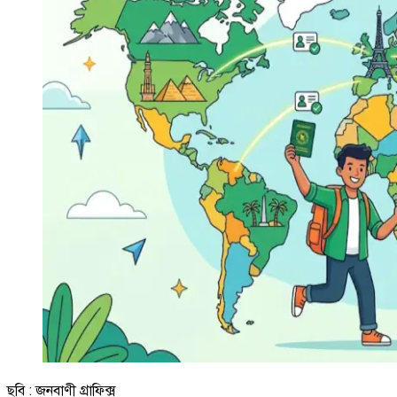
ছবি : জনবাণী গ্রাফিক্স