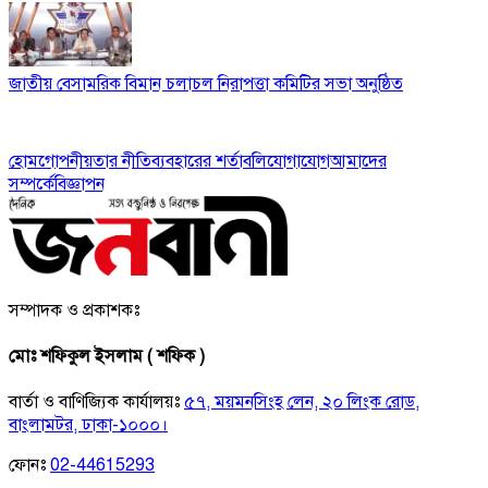
জাতীয় বেসামরিক বিমান চলাচল নিরাপত্তা কমিটির সভা অনুষ্ঠিত
হোম
গোপনীয়তার নীতি
ব্যবহারের শর্তাবলি
যোগাযোগ
আমাদের
সম্পর্কে
বিজ্ঞাপন
সম্পাদক ও প্রকাশকঃ
মোঃ শফিকুল ইসলাম ( শফিক )
বার্তা ও বাণিজ্যিক কার্যালয়ঃ
৫৭, ময়মনসিংহ লেন, ২০ লিংক রোড,
বাংলামটর, ঢাকা-১০০০।
ফোনঃ
02-44615293