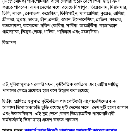
(ডিপ্লোমেটিক) পাসপোর্টধারী বাংলাদেশিরা ৩১টি দেশে ভিসা ছাড়া ভ্রমণ
করতে পারবেন। এসব দেশের মধ্যে রয়েছে সিঙ্গাপুর, ভিয়েতনাম, মিয়ানমার,
চিলি, লাওস, বেলারুশ, কম্বোডিয়া, ফিলিপাইন, মালয়েশিয়া, কুয়েত, রাশিয়া,
শ্রীলঙ্কা, তুরস্ক, ভারত, চীন, ব্রুনাই, ওমান, ইন্দোনেশিয়া, ব্রাজিল, কাতার,
বতসোয়ানা, কসোভো, দক্ষিণ কোরিয়া, সার্বিয়া, আর্জেন্টিনা, কাজাখস্তান,
থাইল্যান্ড, তিমুর-লেস্তে, গাম্বিয়া, পাকিস্তান এবং মঙ্গোলিয়া।
বিজ্ঞাপন
এই সুবিধা মূলত সরকারি সফর, কূটনৈতিক কার্যক্রম এবং রাষ্ট্রীয় দায়িত্ব
পালনের ক্ষেত্রে প্রযোজ্য হবে বলে উল্লেখ করা হয়েছে।
দ্বিতীয় শ্রেণিতে শুধুমাত্র কূটনৈতিক পাসপোর্টধারী বাংলাদেশিদের জন্য
আলাদা ভিসা অব্যাহতি চুক্তি রয়েছে দুটি দেশের সঙ্গে। দেশ দুটি হলো জাপান
এবং উজবেকিস্তান। এই দুই দেশে কেবল ডিপ্লোমেটিক পাসপোর্টধারী
কর্মকর্তারাই ভিসা ছাড়া প্রবেশ করতে পারবেন।
আরও পড়ুন:
কাভার্ড ভ্যান নিজেই চালালেন প্রধানমন্ত্রী তারেক রহমান