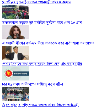
সেপ্টেম্বরে যুক্তরাষ্ট্র যাচ্ছেন প্রধানমন্ত্রী তারেক রহমান
সাতসকালে সড়কে দুই মর্মান্তিক দুর্ঘটনা, ঝরে গেল ১৫ প্রাণ
আওয়ামী লীগের কার্যক্রম নিয়ে ভারতকে কড়া বার্তা শামা ওবায়েদের
শেখ হাসিনাকে কথা বলার সুযোগ দিল কেন, প্রশ্ন স্বরাষ্ট্রমন্ত্রীর
চার মন্ত্রণালয় ও বিভাগের দায়িত্বে নতুন সচিব
টং দোকানে চা পান করতে করতে আড্ডা দিলেন তথ্যমন্ত্রী