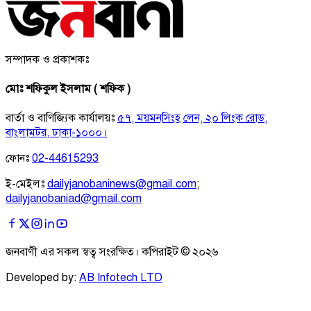
সম্পাদক ও প্রকাশকঃ
মোঃ শফিকুল ইসলাম ( শফিক )
বার্তা ও বাণিজ্যিক কার্যালয়ঃ
৫৭, ময়মনসিংহ লেন, ২০ লিংক রোড,
বাংলামটর, ঢাকা-১০০০।
ফোনঃ
02-44615293
ই-মেইলঃ
dailyjanobaninews@gmail.com
;
dailyjanobaniad@gmail.com
জনবাণী এর সকল স্বত্ব সংরক্ষিত। কপিরাইট ©
২০২৬
Developed by:
AB Infotech LTD