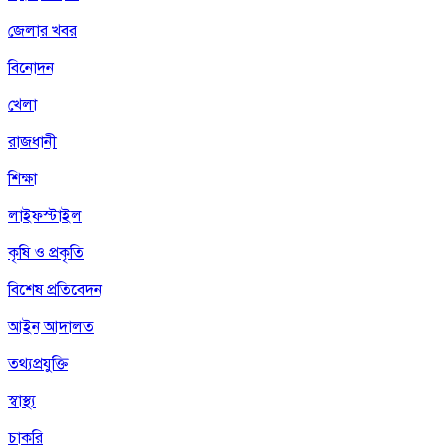
জেলার খবর
বিনোদন
খেলা
রাজধানী
শিক্ষা
লাইফস্টাইল
কৃষি ও প্রকৃতি
বিশেষ প্রতিবেদন
আইন আদালত
তথ্যপ্রযুক্তি
স্বাস্থ্য
চাকরি