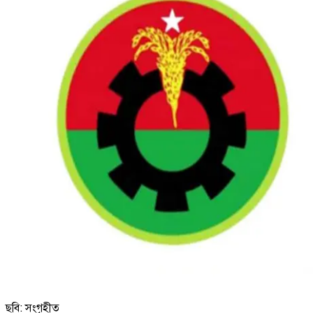
ছবি: সংগৃহীত