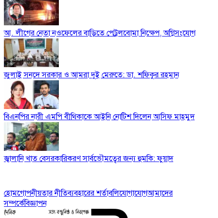
আ. লীগের নেতা নওফেলের বাড়িতে পেট্রলবোমা নিক্ষেপ, অগ্নিসংযোগ
জুলাই সনদে সরকার ও আমরা দুই মেরুতে: ডা. শফিকুর রহমান
বিএনপির নারী এমপি বীথিকাকে আইনি নোটিশ দিলেন আসিফ মাহমুদ
জ্বালানি খাত বেসরকারিকরণ সার্বভৌমত্বের জন্য হুমকি: ফুয়াদ
হোম
গোপনীয়তার নীতি
ব্যবহারের শর্তাবলি
যোগাযোগ
আমাদের
সম্পর্কে
বিজ্ঞাপন