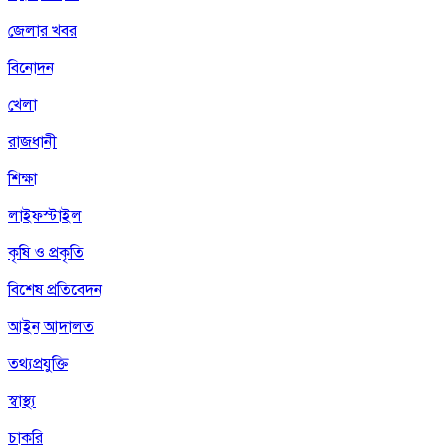
জেলার খবর
বিনোদন
খেলা
রাজধানী
শিক্ষা
লাইফস্টাইল
কৃষি ও প্রকৃতি
বিশেষ প্রতিবেদন
আইন আদালত
তথ্যপ্রযুক্তি
স্বাস্থ্য
চাকরি