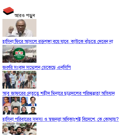
আরও পড়ুন
হাসিনা ফিরে আসলে রক্তগঙ্গা বয়ে যাবে, কাউকে বাঁচতে দেবেন না
জরুরি সংবাদ সম্মেলন ডেকেছে এনসিপি
আবু জাফরের নেতৃত্বে শহীদ মিনারে ছাত্রদলের পরিচ্ছন্নতা অভিযান
হাসিনা পরিবারের সদস্য ও স্বজনরা অধিকাংশই বিদেশে, কে কোথায়?