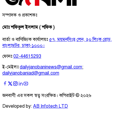
সম্পাদক ও প্রকাশকঃ
মোঃ শফিকুল ইসলাম ( শফিক )
বার্তা ও বাণিজ্যিক কার্যালয়ঃ
৫৭, ময়মনসিংহ লেন, ২০ লিংক রোড,
বাংলামটর, ঢাকা-১০০০।
ফোনঃ
02-44615293
ই-মেইলঃ
dailyjanobaninews@gmail.com
;
dailyjanobaniad@gmail.com
জনবাণী এর সকল স্বত্ব সংরক্ষিত। কপিরাইট ©
২০২৬
Developed by:
AB Infotech LTD