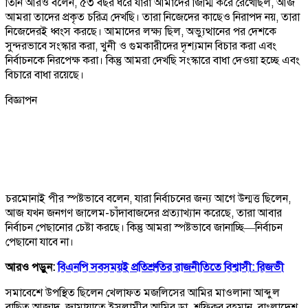
তিনি আরও বলেন, ৫৩ বছর ধরে যারা আমাদের জিম্মি করে রেখেছিল, আজ
আমরা তাদের প্রকৃত চরিত্র দেখছি। তারা নিজেদের কাছেও নিরাপদ নয়, তারা
নিজেদেরই ধ্বংস করছে। আমাদের লক্ষ্য ছিল, অভ্যুত্থানের পর দেশকে
সুন্দরভাবে সংস্কার করা, খুনী ও গুমকারীদের দৃশ্যমান বিচার করা এবং
নির্বাচনকে নিরপেক্ষ করা। কিন্তু আমরা দেখছি সংস্কারে বাধা দেওয়া হচ্ছে এবং
বিচারে বাধা রয়েছে।
বিজ্ঞাপন
চরমোনাই পীর স্পষ্টভাবে বলেন, যারা নির্বাচনের জন্য আগে উন্মত্ত ছিলেন,
আজ যখন জনগণ জালেম-চাঁদাবাজদের প্রত্যাখ্যান করেছে, তারা আবার
নির্বাচন পেছানোর চেষ্টা করছে। কিন্তু আমরা স্পষ্টভাবে জানাচ্ছি—নির্বাচন
পেছানো যাবে না।
আরও পড়ুন:
বিএনপি সবসময়ই প্রতিশ্রুতির রাজনীতিতে বিশ্বাসী: রিজভী
সমাবেশে উপস্থিত ছিলেন খেলাফত মজলিসের আমির মাওলানা আব্দুল
বাছিত আজাদ, জামায়াতে ইসলামীর আমির ডা. শফিকুর রহমান, বাংলাদেশ