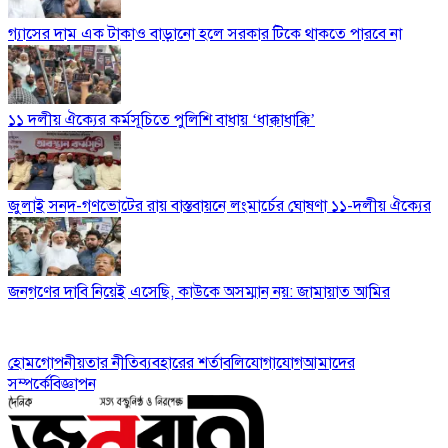
গ্যাসের দাম এক টাকাও বাড়ানো হলে সরকার টিকে থাকতে পারবে না
১১ দলীয় ঐক্যের কর্মসূচিতে পুলিশি বাধায় ‘ধাক্কাধাক্কি’
জুলাই সনদ-গণভোটের রায় বাস্তবায়নে লংমার্চের ঘোষণা ১১-দলীয় ঐক্যের
জনগণের দাবি নিয়েই এসেছি, কাউকে অসম্মান নয়: জামায়াত আমির
হোম
গোপনীয়তার নীতি
ব্যবহারের শর্তাবলি
যোগাযোগ
আমাদের
সম্পর্কে
বিজ্ঞাপন