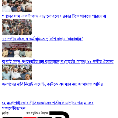
গ্যাসের দাম এক টাকাও বাড়ানো হলে সরকার টিকে থাকতে পারবে না
১১ দলীয় ঐক্যের কর্মসূচিতে পুলিশি বাধায় ‘ধাক্কাধাক্কি’
জুলাই সনদ-গণভোটের রায় বাস্তবায়নে লংমার্চের ঘোষণা ১১-দলীয় ঐক্যের
জনগণের দাবি নিয়েই এসেছি, কাউকে অসম্মান নয়: জামায়াত আমির
হোম
গোপনীয়তার নীতি
ব্যবহারের শর্তাবলি
যোগাযোগ
আমাদের
সম্পর্কে
বিজ্ঞাপন