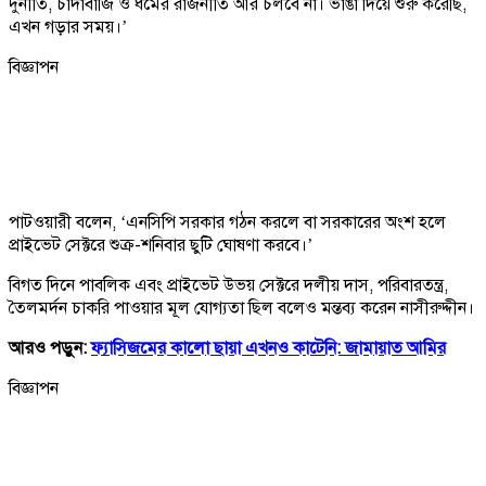
দুর্নীতি, চাঁদাবাজি ও ধর্মের রাজনীতি আর চলবে না। ভাঙা দিয়ে শুরু করেছি,
এখন গড়ার সময়।’
বিজ্ঞাপন
পাটওয়ারী বলেন, ‘এনসিপি সরকার গঠন করলে বা সরকারের অংশ হলে
প্রাইভেট সেক্টরে শুক্র-শনিবার ছুটি ঘোষণা করবে।’
বিগত দিনে পাবলিক এবং প্রাইভেট উভয় সেক্টরে দলীয় দাস, পরিবারতন্ত্র,
তৈলমর্দন চাকরি পাওয়ার মূল যোগ্যতা ছিল বলেও মন্তব্য করেন নাসীরুদ্দীন।
আরও পড়ুন:
ফ্যাসিজমের কালো ছায়া এখনও কাটেনি: জামায়াত আমির
বিজ্ঞাপন