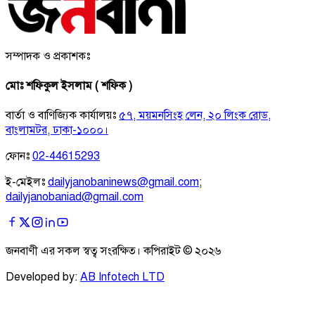
সম্পাদক ও প্রকাশকঃ
মোঃ শফিকুল ইসলাম ( শফিক )
বার্তা ও বাণিজ্যিক কার্যালয়ঃ
৫৭, ময়মনসিংহ লেন, ২০ লিংক রোড,
বাংলামটর, ঢাকা-১০০০।
ফোনঃ
02-44615293
ই-মেইলঃ
dailyjanobaninews@gmail.com
;
dailyjanobaniad@gmail.com
জনবাণী এর সকল স্বত্ব সংরক্ষিত। কপিরাইট ©
২০২৬
Developed by:
AB Infotech LTD