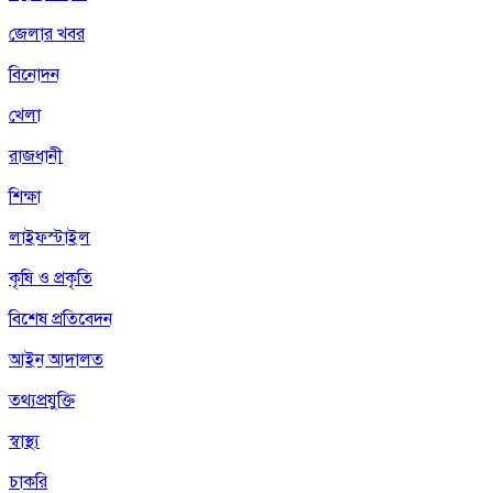
জেলার খবর
বিনোদন
খেলা
রাজধানী
শিক্ষা
লাইফস্টাইল
কৃষি ও প্রকৃতি
বিশেষ প্রতিবেদন
আইন আদালত
তথ্যপ্রযুক্তি
স্বাস্থ্য
চাকরি