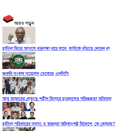
আরও পড়ুন
হাসিনা ফিরে আসলে রক্তগঙ্গা বয়ে যাবে, কাউকে বাঁচতে দেবেন না
জরুরি সংবাদ সম্মেলন ডেকেছে এনসিপি
আবু জাফরের নেতৃত্বে শহীদ মিনারে ছাত্রদলের পরিচ্ছন্নতা অভিযান
হাসিনা পরিবারের সদস্য ও স্বজনরা অধিকাংশই বিদেশে, কে কোথায়?