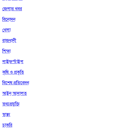
জেলার খবর
বিনোদন
খেলা
রাজধানী
শিক্ষা
লাইফস্টাইল
কৃষি ও প্রকৃতি
বিশেষ প্রতিবেদন
আইন আদালত
তথ্যপ্রযুক্তি
স্বাস্থ্য
চাকরি