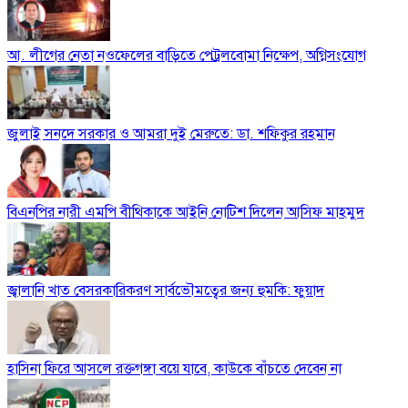
আ. লীগের নেতা নওফেলের বাড়িতে পেট্রলবোমা নিক্ষেপ, অগ্নিসংযোগ
জুলাই সনদে সরকার ও আমরা দুই মেরুতে: ডা. শফিকুর রহমান
বিএনপির নারী এমপি বীথিকাকে আইনি নোটিশ দিলেন আসিফ মাহমুদ
জ্বালানি খাত বেসরকারিকরণ সার্বভৌমত্বের জন্য হুমকি: ফুয়াদ
হাসিনা ফিরে আসলে রক্তগঙ্গা বয়ে যাবে, কাউকে বাঁচতে দেবেন না