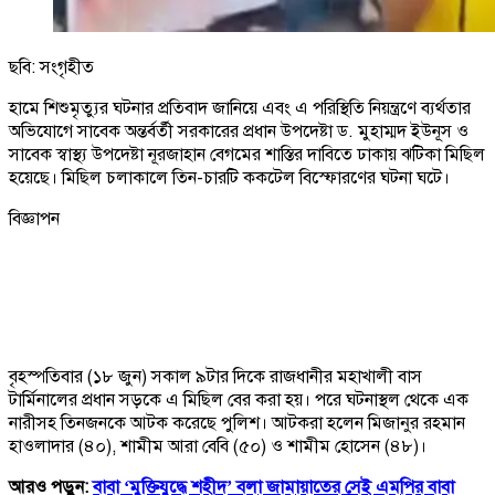
ছবি: সংগৃহীত
হামে শিশুমৃত্যুর ঘটনার প্রতিবাদ জানিয়ে এবং এ পরিস্থিতি নিয়ন্ত্রণে ব্যর্থতার
অভিযোগে সাবেক অন্তর্বর্তী সরকারের প্রধান উপদেষ্টা ড. মুহাম্মদ ইউনূস ও
সাবেক স্বাস্থ্য উপদেষ্টা নূরজাহান বেগমের শাস্তির দাবিতে ঢাকায় ঝটিকা মিছিল
হয়েছে। মিছিল চলাকালে তিন-চারটি ককটেল বিস্ফোরণের ঘটনা ঘটে।
বিজ্ঞাপন
বৃহস্পতিবার (১৮ জুন) সকাল ৯টার দিকে রাজধানীর মহাখালী বাস
টার্মিনালের প্রধান সড়কে এ মিছিল বের করা হয়। পরে ঘটনাস্থল থেকে এক
নারীসহ তিনজনকে আটক করেছে পুলিশ। আটকরা হলেন মিজানুর রহমান
হাওলাদার (৪০), শামীম আরা বেবি (৫০) ও শামীম হোসেন (৪৮)।
আরও পড়ুন:
বাবা ‘মুক্তিযুদ্ধে শহীদ’ বলা জামায়াতের সেই এমপির বাবা