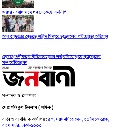
জরুরি সংবাদ সম্মেলন ডেকেছে এনসিপি
আবু জাফরের নেতৃত্বে শহীদ মিনারে ছাত্রদলের পরিচ্ছন্নতা অভিযান
হোম
গোপনীয়তার নীতি
ব্যবহারের শর্তাবলি
যোগাযোগ
আমাদের
সম্পর্কে
বিজ্ঞাপন
সম্পাদক ও প্রকাশকঃ
মোঃ শফিকুল ইসলাম ( শফিক )
বার্তা ও বাণিজ্যিক কার্যালয়ঃ
৫৭, ময়মনসিংহ লেন, ২০ লিংক রোড,
বাংলামটর, ঢাকা-১০০০।