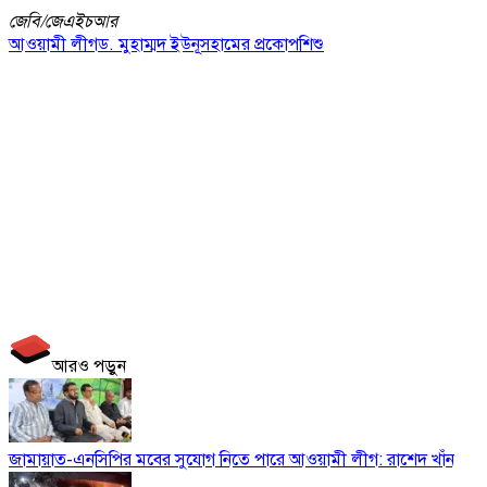
জেবি/
জেএইচআর
আওয়ামী লীগ
ড. মুহাম্মদ ইউনূস
হামের প্রকোপ
শিশু
আরও পড়ুন
জামায়াত-এনসিপির মবের সুযোগ নিতে পারে আওয়ামী লীগ: রাশেদ খাঁন