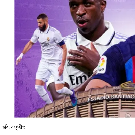
ছবি: সংগৃহীত