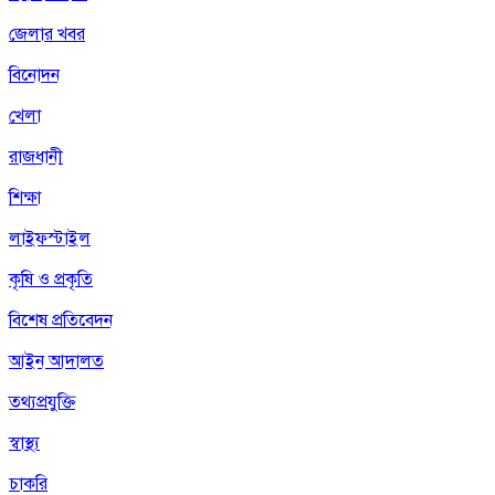
জেলার খবর
বিনোদন
খেলা
রাজধানী
শিক্ষা
লাইফস্টাইল
কৃষি ও প্রকৃতি
বিশেষ প্রতিবেদন
আইন আদালত
তথ্যপ্রযুক্তি
স্বাস্থ্য
চাকরি