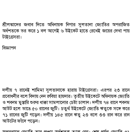
শ্রীলঙ্কাদের জবাব দিতে অধিনায়ক নিগার সুলতানা জ্যোতির অপরাজিত
অর্ধশতকে ভর করে ১ বল আগেই ৬ উইকেট হাতে রেখেই জয়ের দেখা পায়
টাইগ্রেসরা।
বিজ্ঞাপন
দলীয় ৭ রানেই শামিমা সুলতানাকে হারায় টাইগ্রেসরা। এরপর ২৩ রানে
প্রবোধনীর বলে বিদায় নেন রুবিয়া হায়দার। তৃতীয় উইকেটে অধিনায়ক জ্যোতি
ও শবনম মুস্তারি শুরুর ধাক্কা সামলানোর চেষ্টা চালান। দলীয় ৭৪ রানে শবনম
আউট হলে ভাঙে ৫০ রানের জুটি। চতুর্থ উইকেটে জ্যোতি ঋতুকে সঙ্গে করে
৭১ রানের জুটি গড়েন। দলীয় ১৪৫ রানে ঋতু ২৩ বলে ৩৩ রান করে রান
আউটের ফাঁদে পড়েন।
অপরপ্রান্তে জ্যোতি তার পঞ্চম অর্ধশতক তুলে নেন। শেষ পর্যন্ত জ্যোতি ৫১