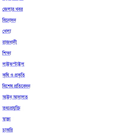
জেলার খবর
বিনোদন
খেলা
রাজধানী
শিক্ষা
লাইফস্টাইল
কৃষি ও প্রকৃতি
বিশেষ প্রতিবেদন
আইন আদালত
তথ্যপ্রযুক্তি
স্বাস্থ্য
চাকরি