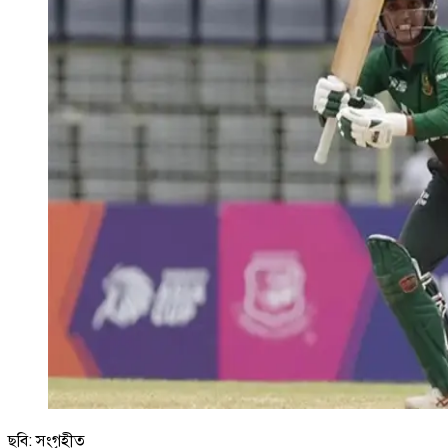
ছবি: সংগৃহীত