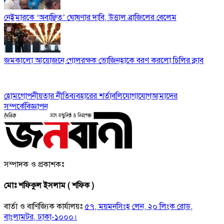
নেইমারকে ‘অবাঞ্ছিত’ ঘোষণার দাবি, উত্তাল ব্রাজিলের বেলেম
জমকালো আয়োজনে গোলরক্ষক ভোজিনহাকে বরণ করলো চিলির ক্লাব
হোম
গোপনীয়তার নীতি
ব্যবহারের শর্তাবলি
যোগাযোগ
আমাদের
সম্পর্কে
বিজ্ঞাপন
সম্পাদক ও প্রকাশকঃ
মোঃ শফিকুল ইসলাম ( শফিক )
বার্তা ও বাণিজ্যিক কার্যালয়ঃ
৫৭, ময়মনসিংহ লেন, ২০ লিংক রোড,
বাংলামটর, ঢাকা-১০০০।