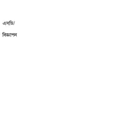
এসডি/
বিজ্ঞাপন