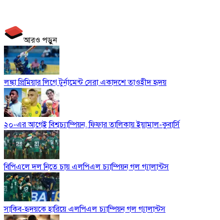
আরও পড়ুন
লঙ্কা প্রিমিয়ার লিগে টুর্নামেন্ট সেরা একাদশে তাওহীদ হৃদয়
২০-এর আগেই বিশ্বচ্যাম্পিয়ন, ফিফার তালিকায় ইয়ামাল-কুবার্সি
বিপিএলে দল নিতে চায় এলপিএল চ্যাম্পিয়ন গল গ্যালান্টস
সাকিব-হৃদয়কে হারিয়ে এলপিএল চ্যাম্পিয়ন গল গ্যালান্টস