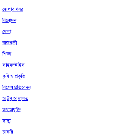
জেলার খবর
বিনোদন
খেলা
রাজধানী
শিক্ষা
লাইফস্টাইল
কৃষি ও প্রকৃতি
বিশেষ প্রতিবেদন
আইন আদালত
তথ্যপ্রযুক্তি
স্বাস্থ্য
চাকরি