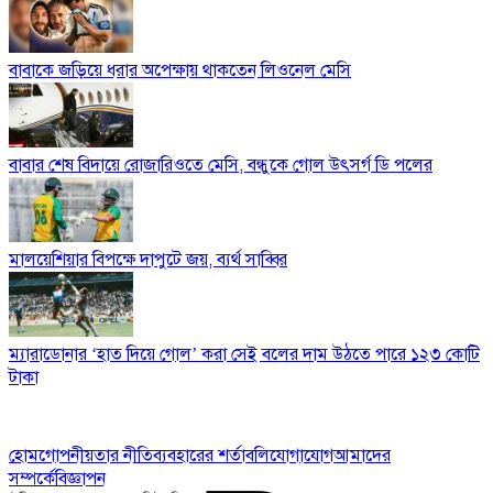
বাবাকে জড়িয়ে ধরার অপেক্ষায় থাকতেন লিওনেল মেসি
বাবার শেষ বিদায়ে রোজারিওতে মেসি, বন্ধুকে গোল উৎসর্গ ডি পলের
মালয়েশিয়ার বিপক্ষে দাপুটে জয়, ব্যর্থ সাব্বির
ম্যারাডোনার ‘হাত দিয়ে গোল’ করা সেই বলের দাম উঠতে পারে ১২৩ কোটি
টাকা
হোম
গোপনীয়তার নীতি
ব্যবহারের শর্তাবলি
যোগাযোগ
আমাদের
সম্পর্কে
বিজ্ঞাপন