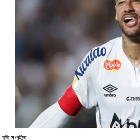
ছবি: সংগৃহীত