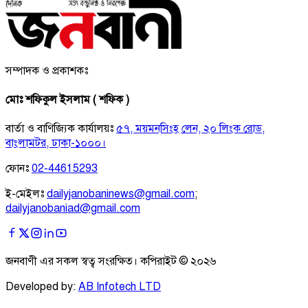
সম্পাদক ও প্রকাশকঃ
মোঃ শফিকুল ইসলাম ( শফিক )
বার্তা ও বাণিজ্যিক কার্যালয়ঃ
৫৭, ময়মনসিংহ লেন, ২০ লিংক রোড,
বাংলামটর, ঢাকা-১০০০।
ফোনঃ
02-44615293
ই-মেইলঃ
dailyjanobaninews@gmail.com
;
dailyjanobaniad@gmail.com
জনবাণী এর সকল স্বত্ব সংরক্ষিত। কপিরাইট ©
২০২৬
Developed by:
AB Infotech LTD