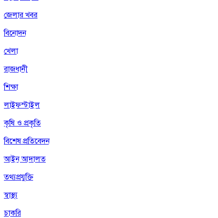
জেলার খবর
বিনোদন
খেলা
রাজধানী
শিক্ষা
লাইফস্টাইল
কৃষি ও প্রকৃতি
বিশেষ প্রতিবেদন
আইন আদালত
তথ্যপ্রযুক্তি
স্বাস্থ্য
চাকরি