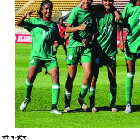
ছবি: সংগৃহীত