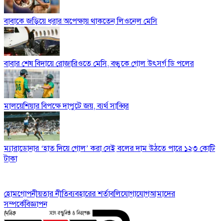
বাবাকে জড়িয়ে ধরার অপেক্ষায় থাকতেন লিওনেল মেসি
বাবার শেষ বিদায়ে রোজারিওতে মেসি, বন্ধুকে গোল উৎসর্গ ডি পলের
মালয়েশিয়ার বিপক্ষে দাপুটে জয়, ব্যর্থ সাব্বির
ম্যারাডোনার ‘হাত দিয়ে গোল’ করা সেই বলের দাম উঠতে পারে ১২৩ কোটি
টাকা
হোম
গোপনীয়তার নীতি
ব্যবহারের শর্তাবলি
যোগাযোগ
আমাদের
সম্পর্কে
বিজ্ঞাপন