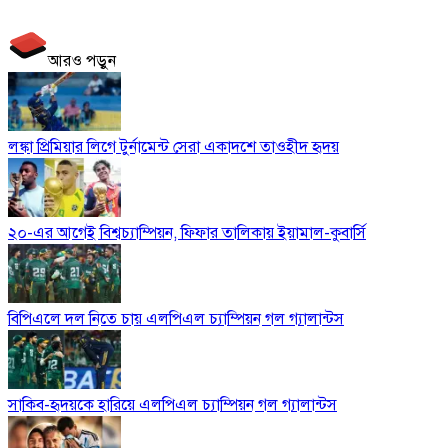
আরও পড়ুন
লঙ্কা প্রিমিয়ার লিগে টুর্নামেন্ট সেরা একাদশে তাওহীদ হৃদয়
২০-এর আগেই বিশ্বচ্যাম্পিয়ন, ফিফার তালিকায় ইয়ামাল-কুবার্সি
বিপিএলে দল নিতে চায় এলপিএল চ্যাম্পিয়ন গল গ্যালান্টস
সাকিব-হৃদয়কে হারিয়ে এলপিএল চ্যাম্পিয়ন গল গ্যালান্টস