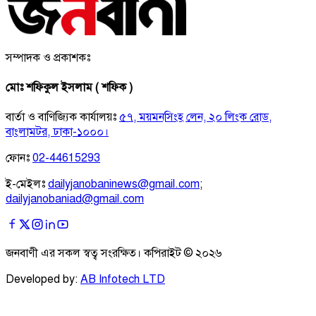
সম্পাদক ও প্রকাশকঃ
মোঃ শফিকুল ইসলাম ( শফিক )
বার্তা ও বাণিজ্যিক কার্যালয়ঃ
৫৭, ময়মনসিংহ লেন, ২০ লিংক রোড,
বাংলামটর, ঢাকা-১০০০।
ফোনঃ
02-44615293
ই-মেইলঃ
dailyjanobaninews@gmail.com
;
dailyjanobaniad@gmail.com
জনবাণী এর সকল স্বত্ব সংরক্ষিত। কপিরাইট ©
২০২৬
Developed by:
AB Infotech LTD