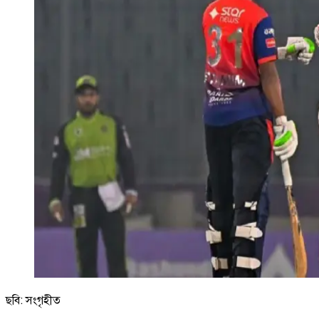
ছবি: সংগৃহীত