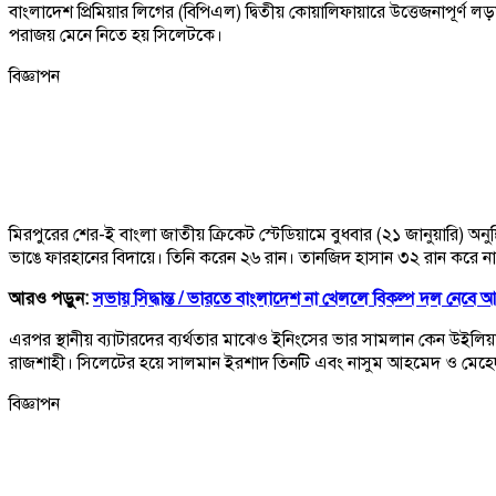
বাংলাদেশ প্রিমিয়ার লিগের (বিপিএল) দ্বিতীয় কোয়ালিফায়ারে উত্তেজনাপূর্ণ ল
পরাজয় মেনে নিতে হয় সিলেটকে।
বিজ্ঞাপন
মিরপুরের শের-ই বাংলা জাতীয় ক্রিকেট স্টেডিয়ামে বুধবার (২১ জানুয়ারি) অ
ভাঙে ফারহানের বিদায়ে। তিনি করেন ২৬ রান। তানজিদ হাসান ৩২ রান করে
আরও পড়ুন:
সভায় সিদ্ধান্ত /
ভারতে বাংলাদেশ না খেললে বিকল্প দল নেবে 
এরপর স্থানীয় ব্যাটারদের ব্যর্থতার মাঝেও ইনিংসের ভার সামলান কেন উই
রাজশাহী। সিলেটের হয়ে সালমান ইরশাদ তিনটি এবং নাসুম আহমেদ ও মেহেদ
বিজ্ঞাপন