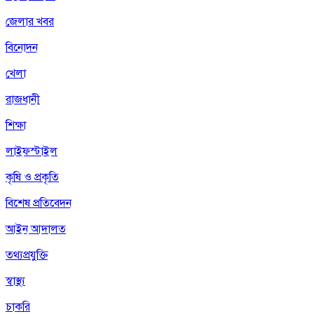
জেলার খবর
বিনোদন
খেলা
রাজধানী
শিক্ষা
লাইফস্টাইল
কৃষি ও প্রকৃতি
বিশেষ প্রতিবেদন
আইন আদালত
তথ্যপ্রযুক্তি
স্বাস্থ্য
চাকরি