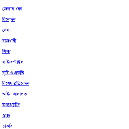
জেলার খবর
বিনোদন
খেলা
রাজধানী
শিক্ষা
লাইফস্টাইল
কৃষি ও প্রকৃতি
বিশেষ প্রতিবেদন
আইন আদালত
তথ্যপ্রযুক্তি
স্বাস্থ্য
চাকরি