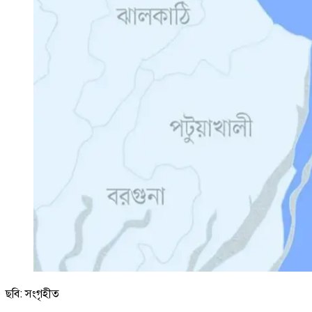
ছবি: সংগৃহীত