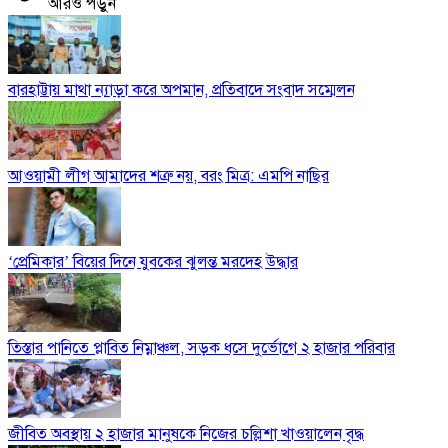
আরও পড়ুন
বারহাট্টায় মাথা ন্যাড়া করে অপমান, প্রতিবাদে সংবাদ সম্মেলন
আওয়ামী লীগ আমাদের শত্রু নয়, বরং মিত্র: এমপি নাছির
‘প্রেমিকার’ বিয়ের দিনে যুবকের ঝুলন্ত মরদেহ উদ্ধার
তিস্তার পানিতে প্লাবিত নিম্নাঞ্চল, সড়ক ধসে দুর্ভোগে ২ হাজার পরিবার
জীবিত অবস্থায় ২ হাজার মানুষকে নিজের চল্লিশা খাওয়ালেন বৃদ্ধ