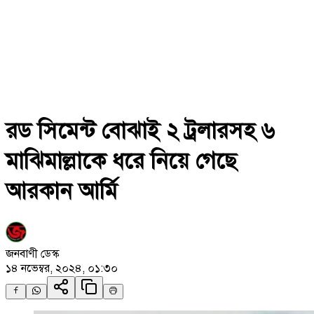
রড সিমেন্ট বোঝাই ২ ট্রলারসহ ৬
মাঝিমাল্লাকে ধরে নিয়ে গেছে
আরকান আর্মি
জনবাণী ডেস্ক
১৪ নভেম্বর, ২০২৪, ০১:৩০