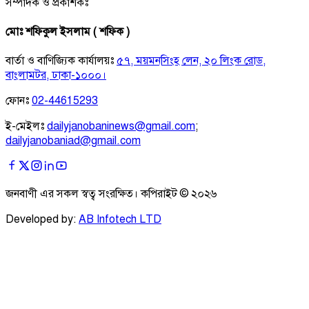
সম্পাদক ও প্রকাশকঃ
মোঃ শফিকুল ইসলাম ( শফিক )
বার্তা ও বাণিজ্যিক কার্যালয়ঃ
৫৭, ময়মনসিংহ লেন, ২০ লিংক রোড,
বাংলামটর, ঢাকা-১০০০।
ফোনঃ
02-44615293
ই-মেইলঃ
dailyjanobaninews@gmail.com
;
dailyjanobaniad@gmail.com
জনবাণী এর সকল স্বত্ব সংরক্ষিত। কপিরাইট ©
২০২৬
Developed by:
AB Infotech LTD