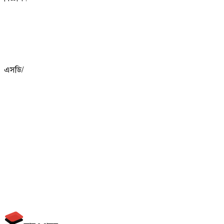
এসডি/