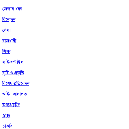
জেলার খবর
বিনোদন
খেলা
রাজধানী
শিক্ষা
লাইফস্টাইল
কৃষি ও প্রকৃতি
বিশেষ প্রতিবেদন
আইন আদালত
তথ্যপ্রযুক্তি
স্বাস্থ্য
চাকরি