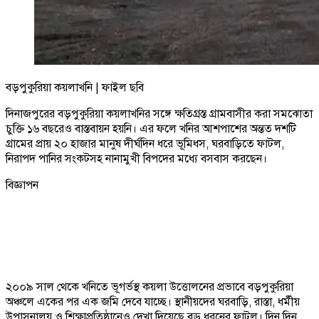
বড়পুকুরিয়া কয়লাখনি | ফাইল ছবি
দিনাজপুরের বড়পুকুরিয়া কয়লাখনির সঙ্গে ক্ষতিগ্রস্ত গ্রামবাসীর করা সমঝোতা
চুক্তি ১৬ বছরেও বাস্তবায়ন হয়নি। এর ফলে খনির আশপাশের অন্তত দশটি
গ্রামের প্রায় ২০ হাজার মানুষ দীর্ঘদিন ধরে ভূমিধস, ঘরবাড়িতে ফাটল,
নিরাপদ পানির সংকটসহ নানামুখী বিপদের মধ্যে বসবাস করছেন।
বিজ্ঞাপন
২০০৯ সাল থেকে খনিতে ভূগর্ভস্থ কয়লা উত্তোলনের প্রভাবে বড়পুকুরিয়া
অঞ্চলে একের পর এক জমি দেবে যাচ্ছে। স্থানীয়দের ঘরবাড়ি, রাস্তা, ধর্মীয়
উপাসনালয় ও শিক্ষাপ্রতিষ্ঠানেও দেখা দিয়েছে বড় ধরনের ফাটল। দিন দিন