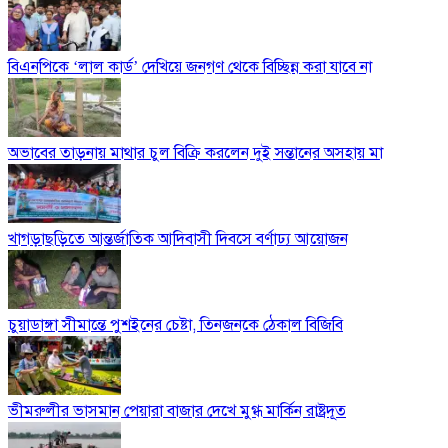
বিএনপিকে ‘লাল কার্ড’ দেখিয়ে জনগণ থেকে বিচ্ছিন্ন করা যাবে না
অভাবের তাড়নায় মাথার চুল বিক্রি করলেন দুই সন্তানের অসহায় মা
খাগড়াছড়িতে আন্তর্জাতিক আদিবাসী দিবসে বর্ণাঢ্য আয়োজন
চুয়াডাঙ্গা সীমান্তে পুশইনের চেষ্টা, তিনজনকে ঠেকাল বিজিবি
ভীমরুলীর ভাসমান পেয়ারা বাজার দেখে মুগ্ধ মার্কিন রাষ্ট্রদূত