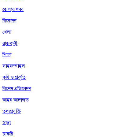
জেলার খবর
বিনোদন
খেলা
রাজধানী
শিক্ষা
লাইফস্টাইল
কৃষি ও প্রকৃতি
বিশেষ প্রতিবেদন
আইন আদালত
তথ্যপ্রযুক্তি
স্বাস্থ্য
চাকরি