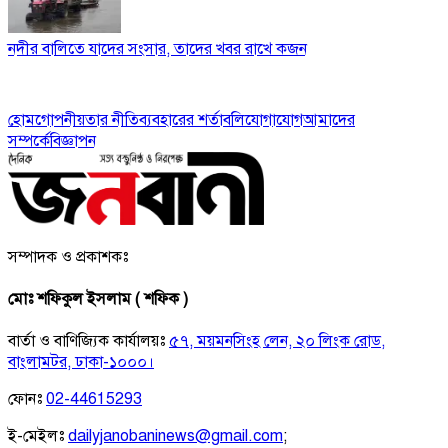
নদীর বালিতে যাদের সংসার, তাদের খবর রাখে কজন
হোম
গোপনীয়তার নীতি
ব্যবহারের শর্তাবলি
যোগাযোগ
আমাদের
সম্পর্কে
বিজ্ঞাপন
সম্পাদক ও প্রকাশকঃ
মোঃ শফিকুল ইসলাম ( শফিক )
বার্তা ও বাণিজ্যিক কার্যালয়ঃ
৫৭, ময়মনসিংহ লেন, ২০ লিংক রোড,
বাংলামটর, ঢাকা-১০০০।
ফোনঃ
02-44615293
ই-মেইলঃ
dailyjanobaninews@gmail.com
;