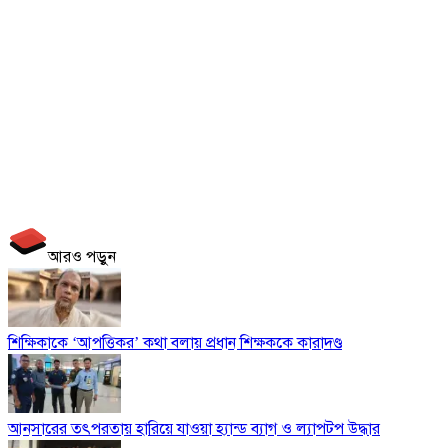
আরও পড়ুন
‎শিক্ষিকাকে ‘আপত্তিকর’ কথা বলায় প্রধান শিক্ষককে কারাদণ্ড
‎আনসারের তৎপরতায় হারিয়ে যাওয়া হ্যান্ড ব্যাগ ও ল্যাপটপ উদ্ধার