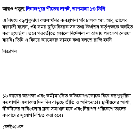
আরও পড়ুন:
দিনাজপুরে শীতের দাপট, তাপমাত্রা ১৩ ডিগ্রি
এ বিষয়ে বড়পুকুরিয়া কয়লাখনির ব্যবস্থাপনা পরিচালক মো. আবু তালেব
ফারাজী বলেন, ওই সময় চুক্তি বিষয়ক সব তথ্য ঊর্ধ্বতন কর্তৃপক্ষকে অবহিত
করা হয়েছিল। তবে পরবর্তীতে কোনো নির্দেশনা না আসায় পদক্ষেপ নেওয়া
যায়নি। তিনি এ বিষয়ে ক্যামেরার সামনে কথা বলতে রাজি হননি।
বিজ্ঞাপন
১৬ বছরের অপেক্ষা এবং অমীমাংসিত অভিযোগগুলোকে ঘিরে বড়পুকুরিয়া
কয়লাখনি এলাকায় দিন দিন বাড়ছে ভীতি ও অনিশ্চয়তা। স্থানীয়দের আশা,
দীর্ঘদিনের দাবিগুলোর দ্রুত সমাধান হবে এবং নিরাপদ পরিবেশে তাদের
বসবাসের সুযোগ নিশ্চিত করা হবে।
জেবি/
এএস