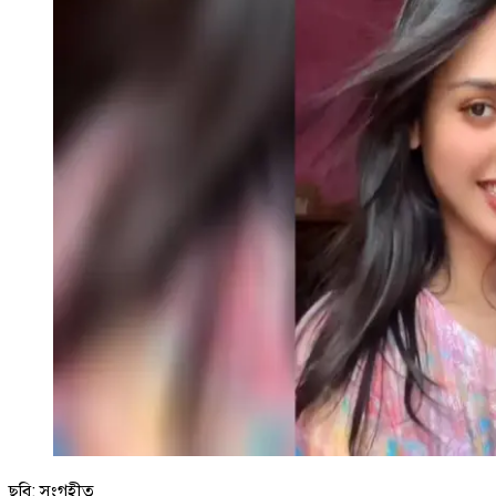
ছবি: সংগৃহীত