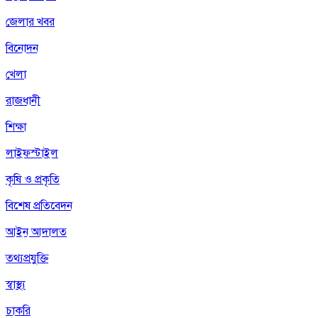
জেলার খবর
বিনোদন
খেলা
রাজধানী
শিক্ষা
লাইফস্টাইল
কৃষি ও প্রকৃতি
বিশেষ প্রতিবেদন
আইন আদালত
তথ্যপ্রযুক্তি
স্বাস্থ্য
চাকরি