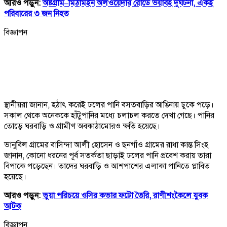
আরও পড়ুন:
অষ্টগ্রাম–মিঠামইন অলওয়েদার রোডে ভয়াবহ দুর্ঘটনা, একই
পরিবারের ৩ জন নিহত
বিজ্ঞাপন
স্থানীয়রা জানান, হঠাৎ করেই ঢলের পানি বসতবাড়ির আঙিনায় ঢুকে পড়ে।
সকাল থেকে অনেককে হাঁটুপানির মধ্যে চলাচল করতে দেখা গেছে। পানির
তোড়ে ঘরবাড়ি ও গ্রামীণ অবকাঠামোরও ক্ষতি হয়েছে।
ভানুবিল গ্রামের বাসিন্দা আলী হোসেন ও ছনগাঁও গ্রামের রাধা কান্ত সিংহ
জানান, কোনো ধরনের পূর্ব সতর্কতা ছাড়াই ঢলের পানি প্রবেশ করায় তারা
বিপাকে পড়েছেন। তাদের ঘরবাড়ি ও আশপাশের এলাকা পানিতে প্লাবিত
হয়েছে।
আরও পড়ুন:
ভুয়া পরিচয়ে ওসির কভার ফটো তৈরি, রাণীশংকৈলে যুবক
আটক
বিজ্ঞাপন