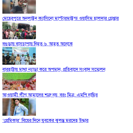
মেহেরপুরে অনলাইন ক্যাসিনো মাস্টারমাইন্ড ওয়াসিম হালদার গ্রেপ্তার
বগুড়ায় বাসচাপায় নিহত ৬, আহত অনেকে
বারহাট্টায় মাথা ন্যাড়া করে অপমান, প্রতিবাদে সংবাদ সম্মেলন
আওয়ামী লীগ আমাদের শত্রু নয়, বরং মিত্র: এমপি নাছির
‘প্রেমিকার’ বিয়ের দিনে যুবকের ঝুলন্ত মরদেহ উদ্ধার