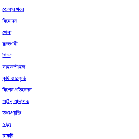
জেলার খবর
বিনোদন
খেলা
রাজধানী
শিক্ষা
লাইফস্টাইল
কৃষি ও প্রকৃতি
বিশেষ প্রতিবেদন
আইন আদালত
তথ্যপ্রযুক্তি
স্বাস্থ্য
চাকরি