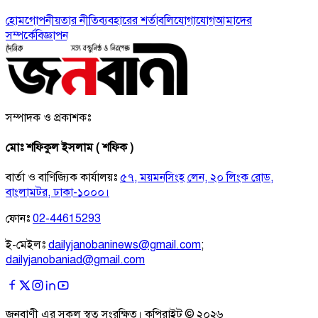
হোম
গোপনীয়তার নীতি
ব্যবহারের শর্তাবলি
যোগাযোগ
আমাদের
সম্পর্কে
বিজ্ঞাপন
সম্পাদক ও প্রকাশকঃ
মোঃ শফিকুল ইসলাম ( শফিক )
বার্তা ও বাণিজ্যিক কার্যালয়ঃ
৫৭, ময়মনসিংহ লেন, ২০ লিংক রোড,
বাংলামটর, ঢাকা-১০০০।
ফোনঃ
02-44615293
ই-মেইলঃ
dailyjanobaninews@gmail.com
;
dailyjanobaniad@gmail.com
জনবাণী এর সকল স্বত্ব সংরক্ষিত। কপিরাইট ©
২০২৬