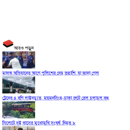
আরও পড়ুন
মাদক অভিযানের আগে পুলিশের দেহ তল্লাশি, যা জানা গেল
ট্রেনের ৪ বগি লাইনচ্যুত, ময়মনসিংহ-ঢাকা রুটে রেল চলাচল বন্ধ
সিলেটে দুই বাসের মুখোমুখি সংঘর্ষ, নিহত ৮