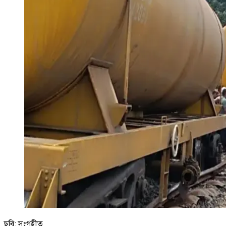
ছবি: সংগৃহীত