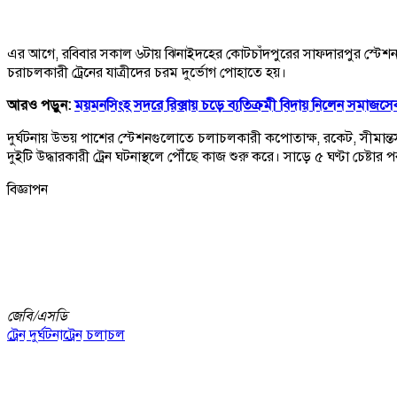
এর আগে, রবিবার সকাল ৬টায় ঝিনাইদহের কোটচাঁদপুরের সাফদারপুর স্টেশন পয়ে
চরাচলকারী ট্রেনের যাত্রীদের চরম দুর্ভোগ পোহাতে হয়।
আরও পড়ুন:
ময়মনসিংহ সদরে রিক্সায় চড়ে ব্যতিক্রমী বিদায় নিলেন সমাজসেবা
দুর্ঘটনায় উভয় পাশের স্টেশনগুলোতে চলাচলকারী কপোতাক্ষ, রকেট, সীমান্তসহ
দুইটি উদ্ধারকারী ট্রেন ঘটনাস্থলে পৌঁছে কাজ শুরু করে। সাড়ে ৫ ঘণ্টা চেষ্টার
বিজ্ঞাপন
জেবি/
এসডি
ট্রেন দুর্ঘটনা
ট্রেন চলাচল