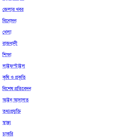
জেলার খবর
বিনোদন
খেলা
রাজধানী
শিক্ষা
লাইফস্টাইল
কৃষি ও প্রকৃতি
বিশেষ প্রতিবেদন
আইন আদালত
তথ্যপ্রযুক্তি
স্বাস্থ্য
চাকরি