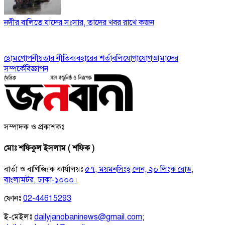
নদীর বালিতে যাদের সংসার, তাদের খবর রাখে কজন
হোম
গোপনীয়তার নীতি
ব্যবহারের শর্তাবলি
যোগাযোগ
আমাদের
সম্পর্কে
বিজ্ঞাপন
সম্পাদক ও প্রকাশকঃ
মোঃ শফিকুল ইসলাম ( শফিক )
বার্তা ও বাণিজ্যিক কার্যালয়ঃ
৫৭, ময়মনসিংহ লেন, ২০ লিংক রোড,
বাংলামটর, ঢাকা-১০০০।
ফোনঃ
02-44615293
ই-মেইলঃ
dailyjanobaninews@gmail.com
;