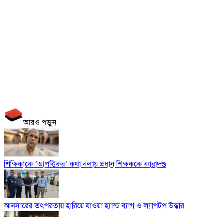
আরও পড়ুন
‎শিক্ষিকাকে ‘আপত্তিকর’ কথা বলায় প্রধান শিক্ষককে কারাদণ্ড
‎আনসারের তৎপরতায় হারিয়ে যাওয়া হ্যান্ড ব্যাগ ও ল্যাপটপ উদ্ধার