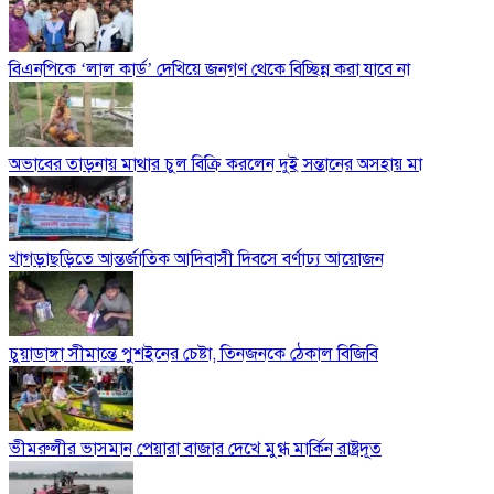
বিএনপিকে ‘লাল কার্ড’ দেখিয়ে জনগণ থেকে বিচ্ছিন্ন করা যাবে না
অভাবের তাড়নায় মাথার চুল বিক্রি করলেন দুই সন্তানের অসহায় মা
খাগড়াছড়িতে আন্তর্জাতিক আদিবাসী দিবসে বর্ণাঢ্য আয়োজন
চুয়াডাঙ্গা সীমান্তে পুশইনের চেষ্টা, তিনজনকে ঠেকাল বিজিবি
ভীমরুলীর ভাসমান পেয়ারা বাজার দেখে মুগ্ধ মার্কিন রাষ্ট্রদূত