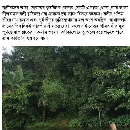
স্থানীয়দের ভাষ্য, ভারতের কুচবিহার জেলার সেউটি এলাকা থেকে নেমে আসা
নীলকমল নদী কুঠিচন্দ্রখানা গ্রামকে দুই ভাগে বিভক্ত করেছে। নদীর পশ্চিম
তীরে নাখারজান এবং পূর্ব তীরে কুঠিচন্দ্রখানার মূল অংশ অবস্থিত। নাখারজান
গ্রামের তিন দিকই ভারতীয় সীমান্তে ঘেরা। ফলে এই সেতুই গ্রামবাসীর মূল
ভূখণ্ডে যাতায়াতের একমাত্র ভরসা। বর্ষাকালে সেতু অচল হয়ে পড়লে পুরো
গ্রাম কার্যত বিচ্ছিন্ন হয়ে যায়।