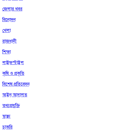
জেলার খবর
বিনোদন
খেলা
রাজধানী
শিক্ষা
লাইফস্টাইল
কৃষি ও প্রকৃতি
বিশেষ প্রতিবেদন
আইন আদালত
তথ্যপ্রযুক্তি
স্বাস্থ্য
চাকরি