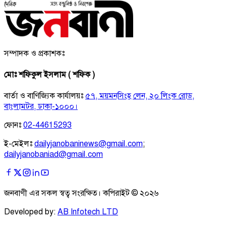
সম্পাদক ও প্রকাশকঃ
মোঃ শফিকুল ইসলাম ( শফিক )
বার্তা ও বাণিজ্যিক কার্যালয়ঃ
৫৭, ময়মনসিংহ লেন, ২০ লিংক রোড,
বাংলামটর, ঢাকা-১০০০।
ফোনঃ
02-44615293
ই-মেইলঃ
dailyjanobaninews@gmail.com
;
dailyjanobaniad@gmail.com
জনবাণী এর সকল স্বত্ব সংরক্ষিত। কপিরাইট ©
২০২৬
Developed by:
AB Infotech LTD