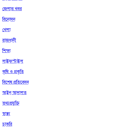
জেলার খবর
বিনোদন
খেলা
রাজধানী
শিক্ষা
লাইফস্টাইল
কৃষি ও প্রকৃতি
বিশেষ প্রতিবেদন
আইন আদালত
তথ্যপ্রযুক্তি
স্বাস্থ্য
চাকরি