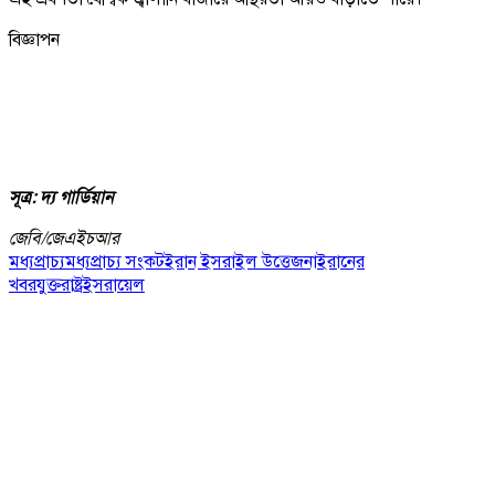
বিজ্ঞাপন
সূত্র: দ্য গার্ডিয়ান
জেবি/
জেএইচআর
মধ্যপ্রাচ্য
মধ্যপ্রাচ্য সংকট
ইরান ইসরাইল উত্তেজনা
ইরানের
খবর
যুক্তরাষ্ট্র
ইসরায়েল