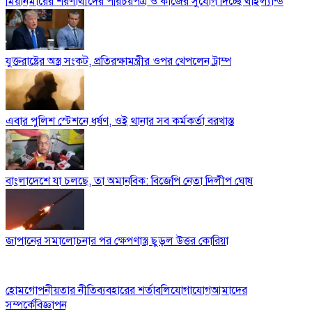
মিয়ানমারের শরণার্থীদের পরিচয়পত্র ও কাজের সুযোগ দিচ্ছে থাইল্যান্ড
যুক্তরাষ্ট্রের অস্ত্র সংকট, প্রতিরক্ষামন্ত্রীর ওপর খেপলেন ট্রাম্প
এবার পুলিশ স্টেশনে ধর্ষণ, ওই থানার সব কর্মকর্তা বরখাস্ত
বাংলাদেশে যা চলছে, তা অমানবিক: বিজেপি নেতা দিলীপ ঘোষ
জাপানের সমালোচনার পর ক্ষেপণাস্ত্র ছুড়ল উত্তর কোরিয়া
হোম
গোপনীয়তার নীতি
ব্যবহারের শর্তাবলি
যোগাযোগ
আমাদের
সম্পর্কে
বিজ্ঞাপন