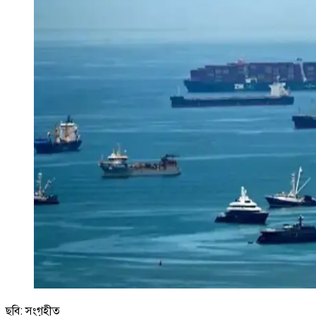
ছবি: সংগৃহীত