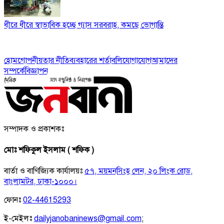
ধীরে ধীরে স্বাভাবিক হচ্ছে গ্যাস সরবরাহ, কমছে ভোগান্তি
হোম
গোপনীয়তার নীতি
ব্যবহারের শর্তাবলি
যোগাযোগ
আমাদের
সম্পর্কে
বিজ্ঞাপন
সম্পাদক ও প্রকাশকঃ
মোঃ শফিকুল ইসলাম ( শফিক )
বার্তা ও বাণিজ্যিক কার্যালয়ঃ
৫৭, ময়মনসিংহ লেন, ২০ লিংক রোড,
বাংলামটর, ঢাকা-১০০০।
ফোনঃ
02-44615293
ই-মেইলঃ
dailyjanobaninews@gmail.com
;