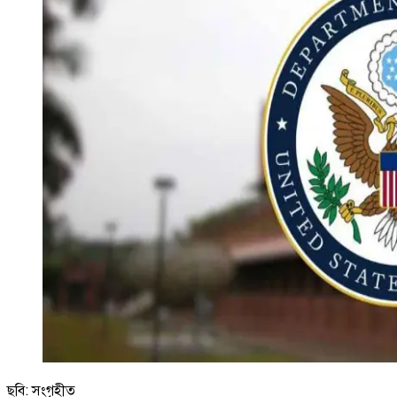
ছবি: সংগৃহীত