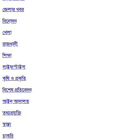
জেলার খবর
বিনোদন
খেলা
রাজধানী
শিক্ষা
লাইফস্টাইল
কৃষি ও প্রকৃতি
বিশেষ প্রতিবেদন
আইন আদালত
তথ্যপ্রযুক্তি
স্বাস্থ্য
চাকরি