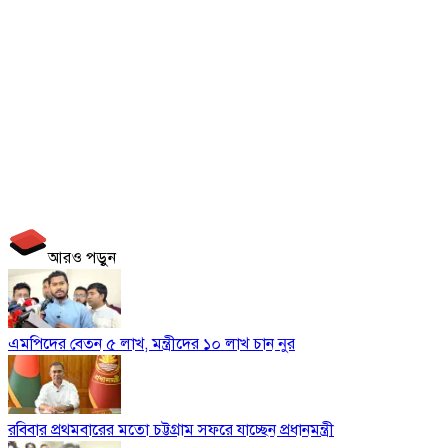
আরও পড়ুন
এমপিদের বেতন ৫ লাখ, মন্ত্রীদের ১০ লাখ চান নুর
রবিবার প্রথমবারের মতো চট্টগ্রাম সফরে যাচ্ছেন প্রধানমন্ত্রী