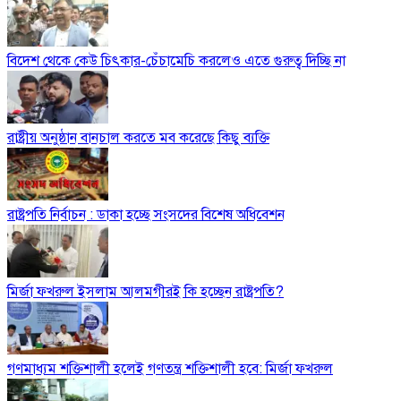
বিদেশ থেকে কেউ চিৎকার-চেঁচামেচি করলেও এতে গুরুত্ব দিচ্ছি না
রাষ্ট্রীয় অনুষ্ঠান বানচাল করতে মব করেছে কিছু ব্যক্তি
রাষ্ট্রপতি নির্বাচন : ডাকা হচ্ছে সংসদের বিশেষ অধিবেশন
মির্জা ফখরুল ইসলাম আলমগীরই কি হচ্ছেন রাষ্ট্রপতি?
গণমাধ্যম শক্তিশালী হলেই গণতন্ত্র শক্তিশালী হবে: মির্জা ফখরুল