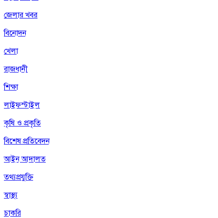
জেলার খবর
বিনোদন
খেলা
রাজধানী
শিক্ষা
লাইফস্টাইল
কৃষি ও প্রকৃতি
বিশেষ প্রতিবেদন
আইন আদালত
তথ্যপ্রযুক্তি
স্বাস্থ্য
চাকরি