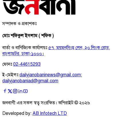
সম্পাদক ও প্রকাশকঃ
মোঃ শফিকুল ইসলাম ( শফিক )
বার্তা ও বাণিজ্যিক কার্যালয়ঃ
৫৭, ময়মনসিংহ লেন, ২০ লিংক রোড,
বাংলামটর, ঢাকা-১০০০।
ফোনঃ
02-44615293
ই-মেইলঃ
dailyjanobaninews@gmail.com
;
dailyjanobaniad@gmail.com
জনবাণী এর সকল স্বত্ব সংরক্ষিত। কপিরাইট ©
২০২৬
Developed by:
AB Infotech LTD