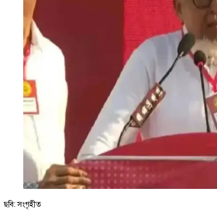
ছবি: সংগৃহীত