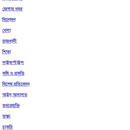
জেলার খবর
বিনোদন
খেলা
রাজধানী
শিক্ষা
লাইফস্টাইল
কৃষি ও প্রকৃতি
বিশেষ প্রতিবেদন
আইন আদালত
তথ্যপ্রযুক্তি
স্বাস্থ্য
চাকরি