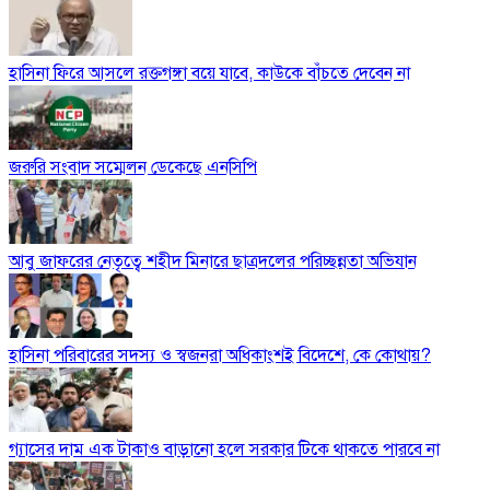
হাসিনা ফিরে আসলে রক্তগঙ্গা বয়ে যাবে, কাউকে বাঁচতে দেবেন না
জরুরি সংবাদ সম্মেলন ডেকেছে এনসিপি
আবু জাফরের নেতৃত্বে শহীদ মিনারে ছাত্রদলের পরিচ্ছন্নতা অভিযান
হাসিনা পরিবারের সদস্য ও স্বজনরা অধিকাংশই বিদেশে, কে কোথায়?
গ্যাসের দাম এক টাকাও বাড়ানো হলে সরকার টিকে থাকতে পারবে না