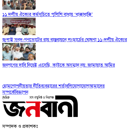
১১ দলীয় ঐক্যের কর্মসূচিতে পুলিশি বাধায় ‘ধাক্কাধাক্কি’
জুলাই সনদ-গণভোটের রায় বাস্তবায়নে লংমার্চের ঘোষণা ১১-দলীয় ঐক্যের
জনগণের দাবি নিয়েই এসেছি, কাউকে অসম্মান নয়: জামায়াত আমির
হোম
গোপনীয়তার নীতি
ব্যবহারের শর্তাবলি
যোগাযোগ
আমাদের
সম্পর্কে
বিজ্ঞাপন
সম্পাদক ও প্রকাশকঃ