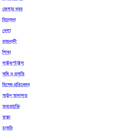
জেলার খবর
বিনোদন
খেলা
রাজধানী
শিক্ষা
লাইফস্টাইল
কৃষি ও প্রকৃতি
বিশেষ প্রতিবেদন
আইন আদালত
তথ্যপ্রযুক্তি
স্বাস্থ্য
চাকরি