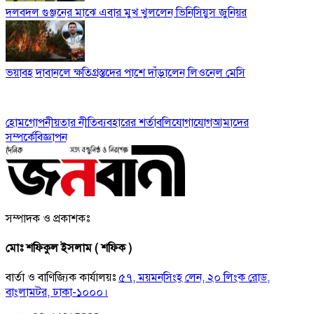
দলবদল গুঞ্জনের মাঝে এবার মুখ খুললেন ভিনিসিয়ুস জুনিয়র
ভয়াবহ দাবানলে ক্ষতিগ্রস্তদের পাশে দাঁড়ালেন লিওনেল মেসি
হোম
গোপনীয়তার নীতি
ব্যবহারের শর্তাবলি
যোগাযোগ
আমাদের
সম্পর্কে
বিজ্ঞাপন
সম্পাদক ও প্রকাশকঃ
মোঃ শফিকুল ইসলাম ( শফিক )
বার্তা ও বাণিজ্যিক কার্যালয়ঃ
৫৭, ময়মনসিংহ লেন, ২০ লিংক রোড,
বাংলামটর, ঢাকা-১০০০।