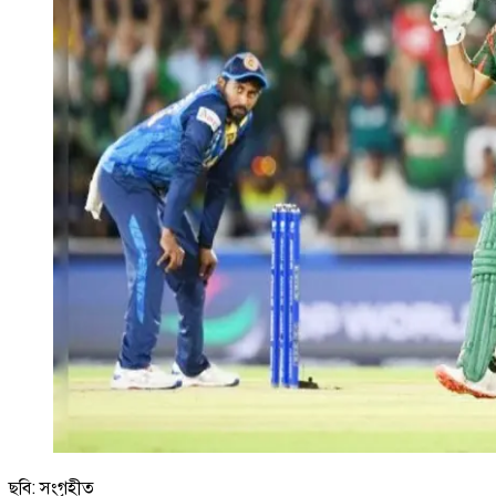
ছবি: সংগৃহীত