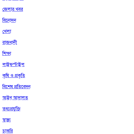
জেলার খবর
বিনোদন
খেলা
রাজধানী
শিক্ষা
লাইফস্টাইল
কৃষি ও প্রকৃতি
বিশেষ প্রতিবেদন
আইন আদালত
তথ্যপ্রযুক্তি
স্বাস্থ্য
চাকরি