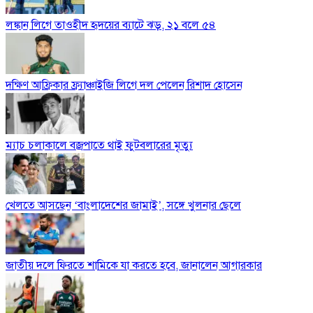
লঙ্কান লিগে তাওহীদ হৃদয়ের ব্যাটে ঝড়, ২১ বলে ৫৪
দক্ষিণ আফ্রিকার ফ্র্যাঞ্চাইজি লিগে দল পেলেন রিশাদ হোসেন
ম্যাচ চলাকালে বজ্রপাতে থাই ফুটবলারের মৃত্যু
খেলতে আসছেন ‘বাংলাদেশের জামাই’, সঙ্গে খুলনার ছেলে
জাতীয় দলে ফিরতে শামিকে যা করতে হবে, জানালেন আগারকার