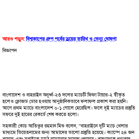
আরও পড়ুন:
বিশ্বকাপের গ্রুপ পর্বের ড্রয়ের তারিখ ও ভেন্যু ঘোষণা
বিজ্ঞাপন
বাংলাদেশ ও বাহরাইন অনূর্ধ্ব-২৩ দলের ম্যাচটি ফিফা টায়ার-২ স্বীকৃত
হলেও ক্লোজড ডোর হওয়ায় আনুষ্ঠানিকভাবে ফলাফল প্রকাশ করা হয়নি।
আগে প্রথম ম্যাচে বাংলাদেশ ০-১ গোলে হেরেছিল। ফলে দুই ম্যাচের প্রস্তুতি
সফরে দুই হারের রেকর্ডে শেষ করতে হলো।
সহকারী কোচ আতিকুর রহমান মিশু বলেন, “বাহরাইনে দুটি ম্যাচ খেলার
মাধ্যমে ভিয়েতনামের জন্য আমাদের ভালো প্রস্তুতি হয়েছে। ক্যাম্পে ২৪ জন
রয়েছে এবং সবাইকে মাঠে নামানোর সুযোগ পেয়েছে। বাফুফেকে ধন্যবাদ