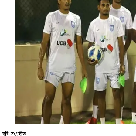
ছবি: সংগৃহীত