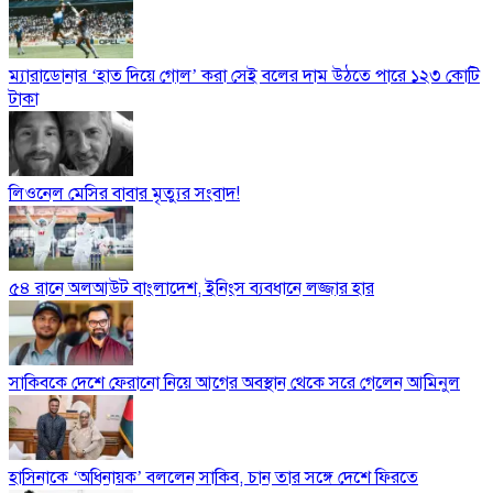
ম্যারাডোনার ‘হাত দিয়ে গোল’ করা সেই বলের দাম উঠতে পারে ১২৩ কোটি
টাকা
লিওনেল মেসির বাবার মৃত্যুর সংবাদ!
৫৪ রানে অলআউট বাংলাদেশ, ইনিংস ব্যবধানে লজ্জার হার
সাকিবকে দেশে ফেরানো নিয়ে আগের অবস্থান থেকে সরে গেলেন আমিনুল
হাসিনাকে ‘অধিনায়ক’ বললেন সাকিব, চান তার সঙ্গে দেশে ফিরতে