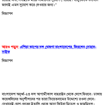
জানাই এমন সুযোগ করে দেওয়ার জন্য।”
বিজ্ঞাপন
আরও পড়ুন:
এশিয়া কাপের দল ঘোষণা বাংলাদেশের, ফিরলেন সোহান-
সাইফ
বিজ্ঞাপন
বাংলাদেশ অনূর্ধ্ব-২৩ দল আগামীকাল বাহরাইন থেকে দেশে ফিরবে। ঢাকায়
কয়েকদিনের অনুশীলনের পর তারা ভিয়েতনামের উদ্দেশ্যে রওনা দেবে।
সেখানেই যোগ দেবেন ইতালি থেকে আসা কিউবা মিচেল ও ফাহমিদুল।