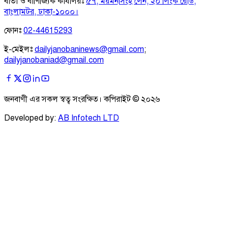
বার্তা ও বাণিজ্যিক কার্যালয়ঃ
৫৭, ময়মনসিংহ লেন, ২০ লিংক রোড,
বাংলামটর, ঢাকা-১০০০।
ফোনঃ
02-44615293
ই-মেইলঃ
dailyjanobaninews@gmail.com
;
dailyjanobaniad@gmail.com
জনবাণী এর সকল স্বত্ব সংরক্ষিত। কপিরাইট ©
২০২৬
Developed by:
AB Infotech LTD