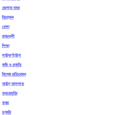
জেলার খবর
বিনোদন
খেলা
রাজধানী
শিক্ষা
লাইফস্টাইল
কৃষি ও প্রকৃতি
বিশেষ প্রতিবেদন
আইন আদালত
তথ্যপ্রযুক্তি
স্বাস্থ্য
চাকরি