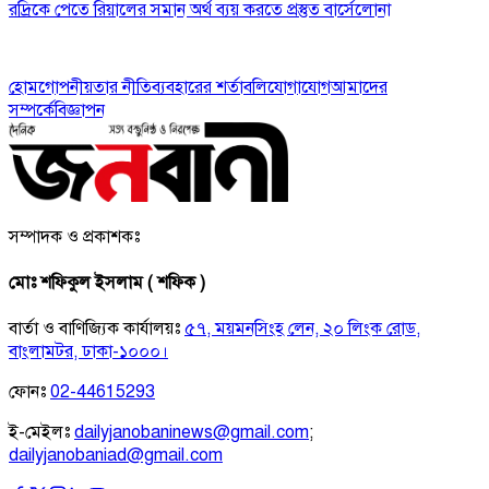
রদ্রিকে পেতে রিয়ালের সমান অর্থ ব্যয় করতে প্রস্তুত বার্সেলোনা
হোম
গোপনীয়তার নীতি
ব্যবহারের শর্তাবলি
যোগাযোগ
আমাদের
সম্পর্কে
বিজ্ঞাপন
সম্পাদক ও প্রকাশকঃ
মোঃ শফিকুল ইসলাম ( শফিক )
বার্তা ও বাণিজ্যিক কার্যালয়ঃ
৫৭, ময়মনসিংহ লেন, ২০ লিংক রোড,
বাংলামটর, ঢাকা-১০০০।
ফোনঃ
02-44615293
ই-মেইলঃ
dailyjanobaninews@gmail.com
;
dailyjanobaniad@gmail.com