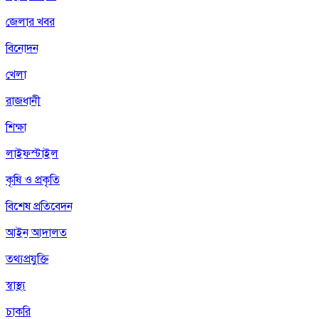
জেলার খবর
বিনোদন
খেলা
রাজধানী
শিক্ষা
লাইফস্টাইল
কৃষি ও প্রকৃতি
বিশেষ প্রতিবেদন
আইন আদালত
তথ্যপ্রযুক্তি
স্বাস্থ্য
চাকরি