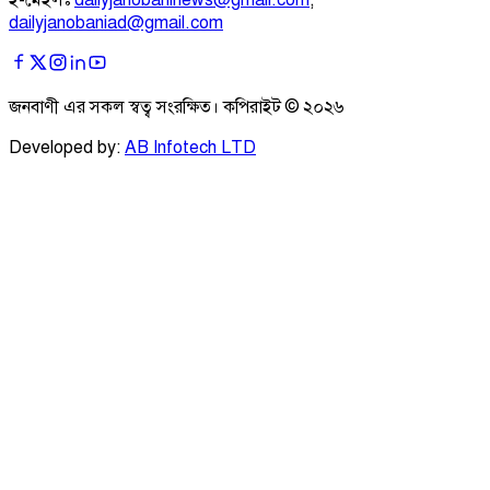
ই-মেইলঃ
dailyjanobaninews@gmail.com
;
dailyjanobaniad@gmail.com
জনবাণী এর সকল স্বত্ব সংরক্ষিত। কপিরাইট ©
২০২৬
Developed by:
AB Infotech LTD