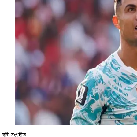
ছবি: সংগৃহীত