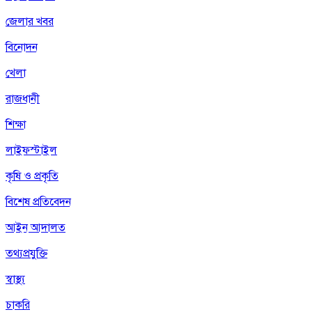
জেলার খবর
বিনোদন
খেলা
রাজধানী
শিক্ষা
লাইফস্টাইল
কৃষি ও প্রকৃতি
বিশেষ প্রতিবেদন
আইন আদালত
তথ্যপ্রযুক্তি
স্বাস্থ্য
চাকরি