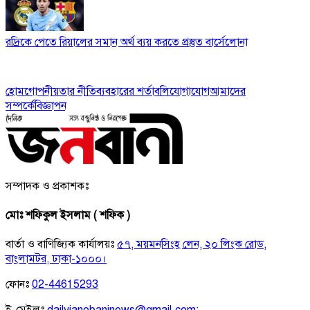
রদ্রিকে পেতে রিয়ালের সমান অর্থ ব্যয় করতে প্রস্তুত বার্সেলোনা
হোম
গোপনীয়তার নীতি
ব্যবহারের শর্তাবলি
যোগাযোগ
আমাদের
সম্পর্কে
বিজ্ঞাপন
সম্পাদক ও প্রকাশকঃ
মোঃ শফিকুল ইসলাম ( শফিক )
বার্তা ও বাণিজ্যিক কার্যালয়ঃ
৫৭, ময়মনসিংহ লেন, ২০ লিংক রোড,
বাংলামটর, ঢাকা-১০০০।
ফোনঃ
02-44615293