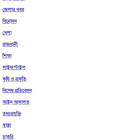
জেলার খবর
বিনোদন
খেলা
রাজধানী
শিক্ষা
লাইফস্টাইল
কৃষি ও প্রকৃতি
বিশেষ প্রতিবেদন
আইন আদালত
তথ্যপ্রযুক্তি
স্বাস্থ্য
চাকরি