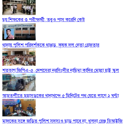
ছয় শিক্ষকের ৩ পরীক্ষার্থী, তবুও পাস করেনি কেউ
থানায় পুলিশ পরিদর্শককে থাপ্পড়, কৃষক দল নেতা গ্রেফতার
শতভাগ জিপিএ-৫, দেশসেরা নরসিংদীর নাছিমা কাদির মোল্লা হাই স্কুল
আমতলীতে মহাসড়কের খানাখন্দে ৫ মিনিটের পথ যেতে লাগে ২ ঘণ্টা
মাদকের সঙ্গে জড়িত পুলিশ সদস্যও ছাড় পাবে না: খুলনা রেঞ্জ ডিআইজি