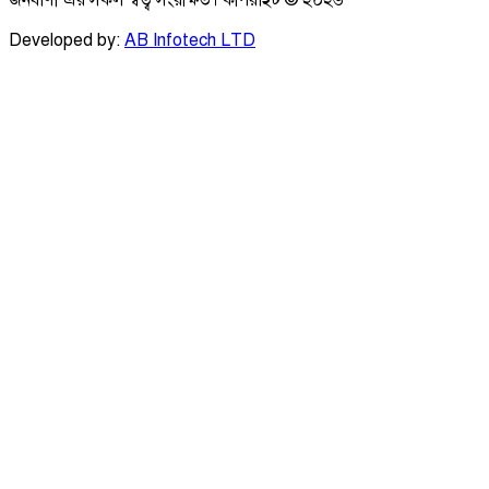
জনবাণী এর সকল স্বত্ব সংরক্ষিত। কপিরাইট ©
২০২৬
Developed by:
AB Infotech LTD