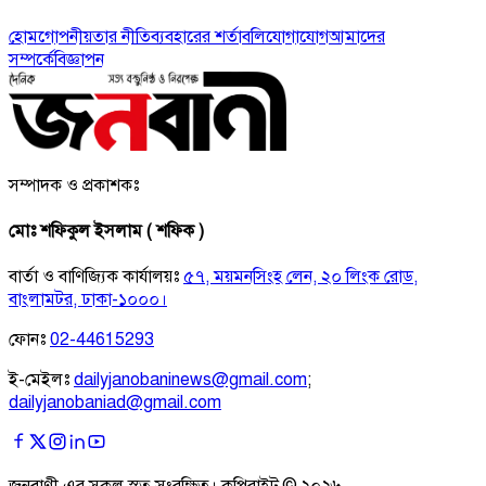
হোম
গোপনীয়তার নীতি
ব্যবহারের শর্তাবলি
যোগাযোগ
আমাদের
সম্পর্কে
বিজ্ঞাপন
সম্পাদক ও প্রকাশকঃ
মোঃ শফিকুল ইসলাম ( শফিক )
বার্তা ও বাণিজ্যিক কার্যালয়ঃ
৫৭, ময়মনসিংহ লেন, ২০ লিংক রোড,
বাংলামটর, ঢাকা-১০০০।
ফোনঃ
02-44615293
ই-মেইলঃ
dailyjanobaninews@gmail.com
;
dailyjanobaniad@gmail.com