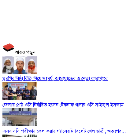
আরও পড়ুন
মুরগির বিষ্ঠা বিক্রি নিয়ে সংঘর্ষ, জামায়াতের ৩ নেতা কারাগারে
জেলায় শ্রেষ্ঠ ওসি নির্বাচিত হলেন টেকনাফ থানার ওসি সাইফুল ইসলাম
এসএসসি পরীক্ষায় ফেল করায় গ্যাসের ট্যাবলেট খেল ছাত্রী, অতঃপর...