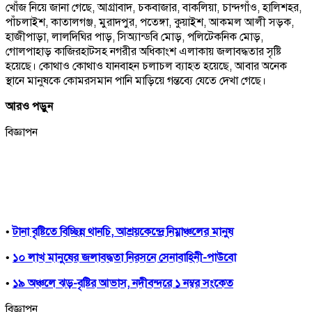
খোঁজ নিয়ে জানা গেছে, আগ্রাবাদ, চকবাজার, বাকলিয়া, চান্দগাঁও, হালিশহর,
পাঁচলাইশ, কাতালগঞ্জ, মুরাদপুর, পতেঙ্গা, কুয়াইশ, আকমল আলী সড়ক,
হাজীপাড়া, লালদিঘির পাড়, সিঅ্যান্ডবি মোড়, পলিটেকনিক মোড়,
গোলপাহাড় কাজিরহাটসহ নগরীর অধিকাংশ এলাকায় জলাবদ্ধতার সৃষ্টি
হয়েছে। কোথাও কোথাও যানবাহন চলাচল ব্যাহত হয়েছে, আবার অনেক
স্থানে মানুষকে কোমরসমান পানি মাড়িয়ে গন্তব্যে যেতে দেখা গেছে।
আরও পড়ুন
বিজ্ঞাপন
•
টানা বৃষ্টিতে বিচ্ছিন্ন থানচি, আশ্রয়কেন্দ্রে নিম্নাঞ্চলের মানুষ
•
১০ লাখ মানুষের জলাবদ্ধতা নিরসনে সেনাবাহিনী-পাউবো
•
১৯ অঞ্চলে ঝড়-বৃষ্টির আভাস, নদীবন্দরে ১ নম্বর সংকেত
বিজ্ঞাপন