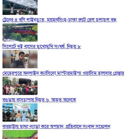
ট্রেনের ৪ বগি লাইনচ্যুত, ময়মনসিংহ-ঢাকা রুটে রেল চলাচল বন্ধ
সিলেটে দুই বাসের মুখোমুখি সংঘর্ষ, নিহত ৮
মেহেরপুরে অনলাইন ক্যাসিনো মাস্টারমাইন্ড ওয়াসিম হালদার গ্রেপ্তার
বগুড়ায় বাসচাপায় নিহত ৬, আহত অনেকে
বারহাট্টায় মাথা ন্যাড়া করে অপমান, প্রতিবাদে সংবাদ সম্মেলন