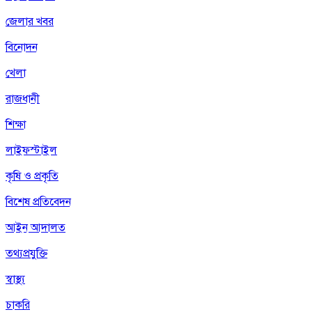
জেলার খবর
বিনোদন
খেলা
রাজধানী
শিক্ষা
লাইফস্টাইল
কৃষি ও প্রকৃতি
বিশেষ প্রতিবেদন
আইন আদালত
তথ্যপ্রযুক্তি
স্বাস্থ্য
চাকরি