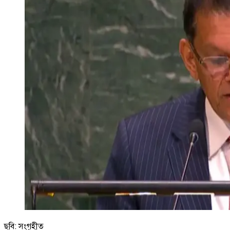
ছবি: সংগৃহীত