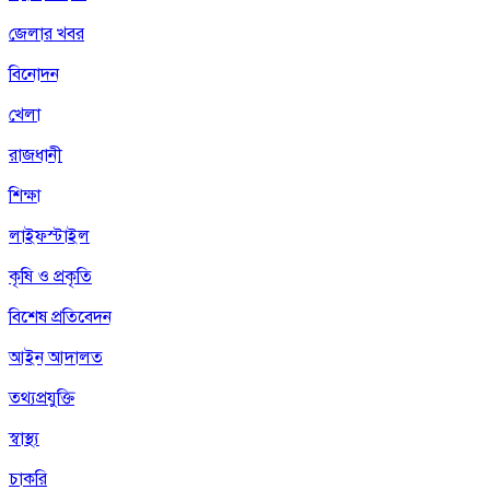
জেলার খবর
বিনোদন
খেলা
রাজধানী
শিক্ষা
লাইফস্টাইল
কৃষি ও প্রকৃতি
বিশেষ প্রতিবেদন
আইন আদালত
তথ্যপ্রযুক্তি
স্বাস্থ্য
চাকরি