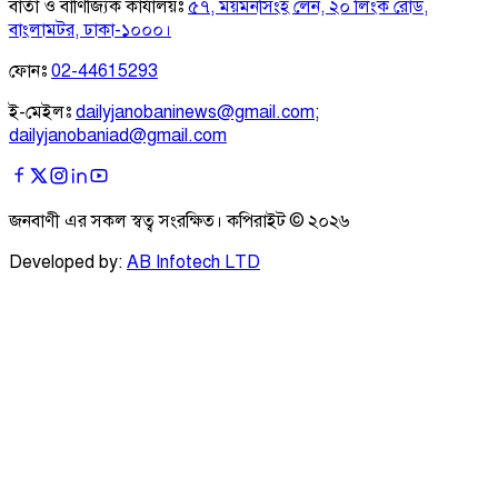
বার্তা ও বাণিজ্যিক কার্যালয়ঃ
৫৭, ময়মনসিংহ লেন, ২০ লিংক রোড,
বাংলামটর, ঢাকা-১০০০।
ফোনঃ
02-44615293
ই-মেইলঃ
dailyjanobaninews@gmail.com
;
dailyjanobaniad@gmail.com
জনবাণী এর সকল স্বত্ব সংরক্ষিত। কপিরাইট ©
২০২৬
Developed by:
AB Infotech LTD