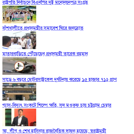
রাষ্ট্রপতি নির্বাচনে বিএনপির দুই মনোনয়নপত্র সংগ্রহ
বাঁশখালীতে প্রধানমন্ত্রীর সমাবেশ ঘিরে জনস্রোত
মাতারবাড়িতে পৌঁছেছেন প্রধানমন্ত্রী তারেক রহমান
সাড়ে ৬ বছরে মোটরসাইকেল দুর্ঘটনায় ঝরেছে ১৫ হাজার ৭১২ প্রাণ
গ্যাস-বিদ্যুৎ সংকটে শিল্পে ক্ষতি, সুদ মওকুফ চায় চট্টগ্রাম চেম্বার
আ. লীগ ও শেখ হাসিনার রাজনৈতিক দাফন হয়েছে: স্বরাষ্ট্রমন্ত্রী