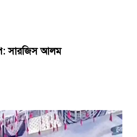
নপি: সারজিস আলম