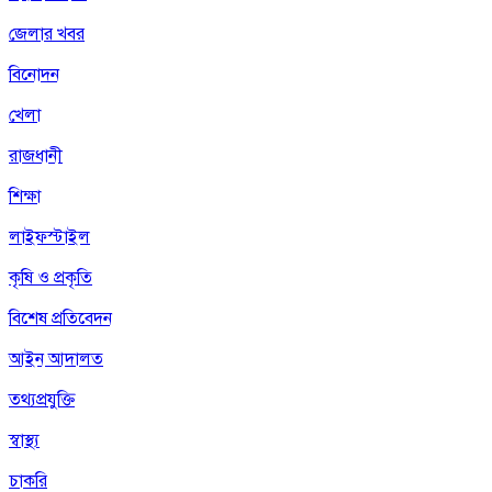
জেলার খবর
বিনোদন
খেলা
রাজধানী
শিক্ষা
লাইফস্টাইল
কৃষি ও প্রকৃতি
বিশেষ প্রতিবেদন
আইন আদালত
তথ্যপ্রযুক্তি
স্বাস্থ্য
চাকরি