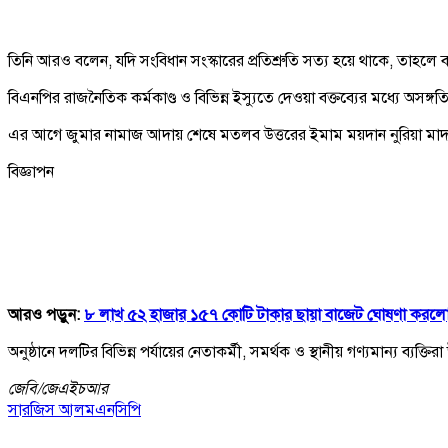
তিনি আরও বলেন, যদি সংবিধান সংস্কারের প্রতিশ্রুতি সত্য হয়ে থাকে, তাহলে বর্
বিএনপির রাজনৈতিক কর্মকাণ্ড ও বিভিন্ন ইস্যুতে দেওয়া বক্তব্যের মধ্যে অসঙ্গ
এর আগে জুমার নামাজ আদায় শেষে মতলব উত্তরের ইমাম ময়দান নুরিয়া মাদরাসা 
বিজ্ঞাপন
আরও পড়ুন:
৮ লাখ ৫২ হাজার ১৫৭ কোটি টাকার ছায়া বাজেট ঘোষণা করল
অনুষ্ঠানে দলটির বিভিন্ন পর্যায়ের নেতাকর্মী, সমর্থক ও স্থানীয় গণ্যমান্য ব্
জেবি/
জেএইচআর
সারজিস আলম
এনসিপি