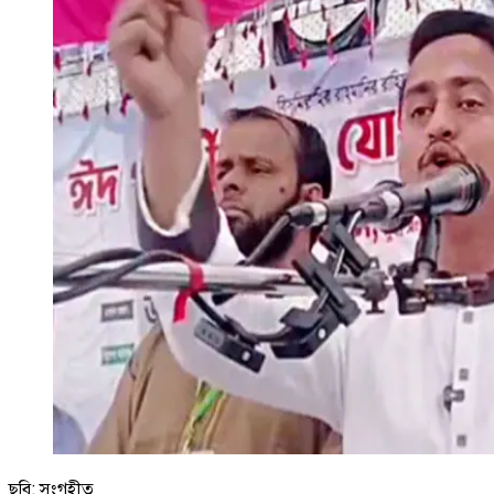
ছবি: সংগৃহীত