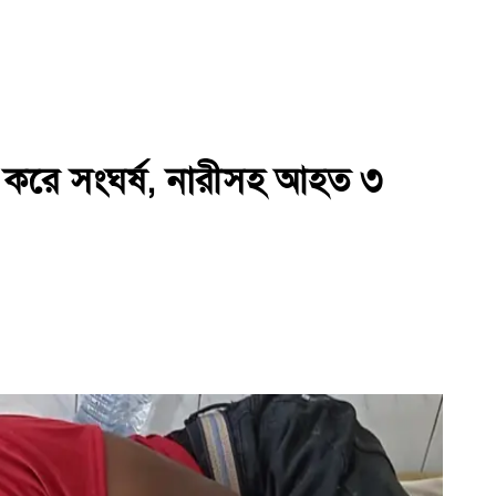
র করে সংঘর্ষ, নারীসহ আহত ৩