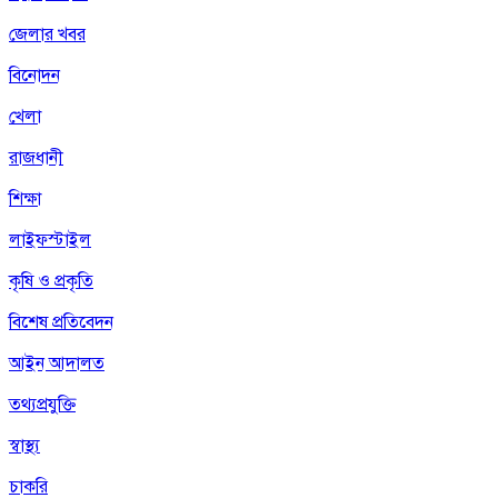
জেলার খবর
বিনোদন
খেলা
রাজধানী
শিক্ষা
লাইফস্টাইল
কৃষি ও প্রকৃতি
বিশেষ প্রতিবেদন
আইন আদালত
তথ্যপ্রযুক্তি
স্বাস্থ্য
চাকরি