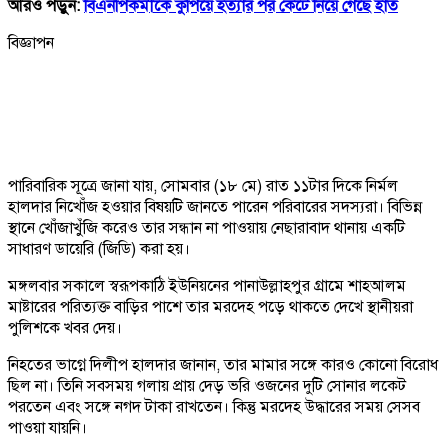
আরও পড়ুন:
বিএনপিকর্মীকে কুপিয়ে হত্যার পর কেটে নিয়ে গেছে হাত
বিজ্ঞাপন
পারিবারিক সূত্রে জানা যায়, সোমবার (১৮ মে) রাত ১১টার দিকে নির্মল
হালদার নিখোঁজ হওয়ার বিষয়টি জানতে পারেন পরিবারের সদস্যরা। বিভিন্ন
স্থানে খোঁজাখুঁজি করেও তার সন্ধান না পাওয়ায় নেছারাবাদ থানায় একটি
সাধারণ ডায়েরি (জিডি) করা হয়।
মঙ্গলবার সকালে স্বরূপকাঠি ইউনিয়নের পানাউল্লাহপুর গ্রামে শাহআলম
মাষ্টারের পরিত্যক্ত বাড়ির পাশে তার মরদেহ পড়ে থাকতে দেখে স্থানীয়রা
পুলিশকে খবর দেয়।
নিহতের ভাগ্নে দিলীপ হালদার জানান, তার মামার সঙ্গে কারও কোনো বিরোধ
ছিল না। তিনি সবসময় গলায় প্রায় দেড় ভরি ওজনের দুটি সোনার লকেট
পরতেন এবং সঙ্গে নগদ টাকা রাখতেন। কিন্তু মরদেহ উদ্ধারের সময় সেসব
পাওয়া যায়নি।