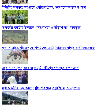
বিজিবির সমন্বয়ে দহগ্রামে পৌঁছাল ট্রাক, শুরু হলো সড়ক সংস্কার
সাতছড়ি জাতীয় উদ্যানে পদ্মগোখরা ও দাঁড়াশ সাপ অবমুক্ত
ধলা সীমান্তে পাঁচজনকে পুশইনের চেষ্টা, বিজিবির বাধায় ব্যর্থ বিএসএফ
সংবাদ সম্মেলন করে আওয়ামী লীগের ১৫ নেতার পদত্যাগ
মাদক অভিযানের আগে পুলিশের দেহ তল্লাশি, যা জানা গেল