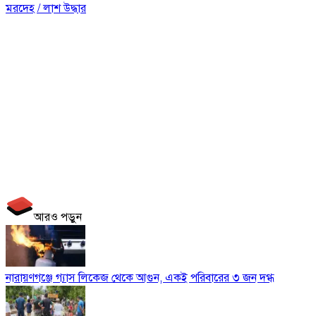
মরদেহ / লাশ উদ্ধার
আরও পড়ুন
নারায়ণগঞ্জে গ্যাস লিকেজ থেকে আগুন, একই পরিবারের ৩ জন দগ্ধ