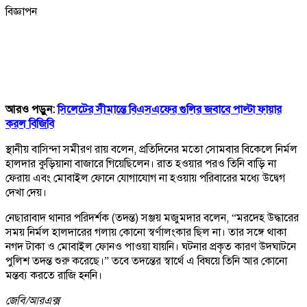
বিজ্ঞাপন
আরও পড়ুন:
সিলেটের সীমান্তে বিএসএফের গুলির জবাবে পাল্টা ফায়ার
করল বিজিবি
স্থানীয় বাসিন্দা সমীরণ রায় বলেন, প্রতিদিনের মতো সোমবার বিকেলে নির্মল
হালদার কুড়িয়ানা বাজারে গিয়েছিলেন। রাত হওয়ার পরও তিনি বাড়ি না
ফেরায় এবং মোবাইল ফোনে যোগাযোগ না হওয়ায় পরিবারের মধ্যে উদ্বেগ
দেখা দেয়।
নেছারাবাদ থানার পরিদর্শক (তদন্ত) সঞ্জয় মজুমদার বলেন, “মরদেহ উদ্ধারের
সময় নির্মল হালদারের গলায় কোনো স্বর্ণালংকার ছিল না। তার সঙ্গে থাকা
নগদ টাকা ও মোবাইল ফোনও পাওয়া যায়নি। ঘটনার প্রকৃত কারণ উদঘাটনে
পুলিশ তদন্ত শুরু করেছে।” তবে তদন্তের স্বার্থে এ বিষয়ে তিনি আর কোনো
মন্তব্য করতে রাজি হননি।
জেবি/
আরএক্স