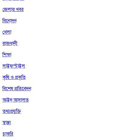
জেলার খবর
বিনোদন
খেলা
রাজধানী
শিক্ষা
লাইফস্টাইল
কৃষি ও প্রকৃতি
বিশেষ প্রতিবেদন
আইন আদালত
তথ্যপ্রযুক্তি
স্বাস্থ্য
চাকরি