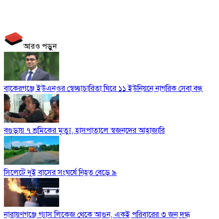
আরও পড়ুন
বাকেরগঞ্জে ইউএনওর স্বেচ্ছাচারিতা ঘিরে ১১ ইউনিয়নে নাগরিক সেবা বন্ধ
বগুড়ায় ৭ শ্রমিকের মৃত্যু, হাসপাতালে স্বজনদের আহাজারি
সিলেটে দুই বাসের সংঘর্ষে নিহত বেড়ে ৯
নারায়ণগঞ্জে গ্যাস লিকেজ থেকে আগুন, একই পরিবারের ৩ জন দগ্ধ