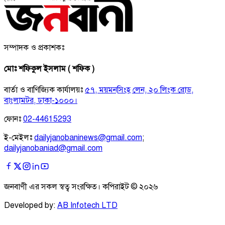
সম্পাদক ও প্রকাশকঃ
মোঃ শফিকুল ইসলাম ( শফিক )
বার্তা ও বাণিজ্যিক কার্যালয়ঃ
৫৭, ময়মনসিংহ লেন, ২০ লিংক রোড,
বাংলামটর, ঢাকা-১০০০।
ফোনঃ
02-44615293
ই-মেইলঃ
dailyjanobaninews@gmail.com
;
dailyjanobaniad@gmail.com
জনবাণী এর সকল স্বত্ব সংরক্ষিত। কপিরাইট ©
২০২৬
Developed by:
AB Infotech LTD