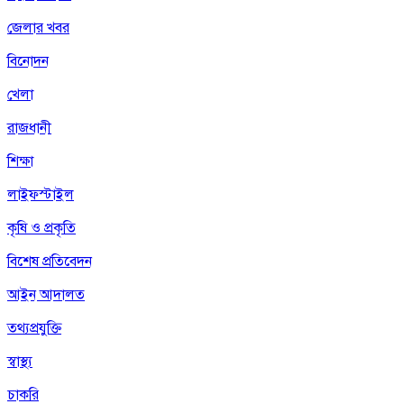
জেলার খবর
বিনোদন
খেলা
রাজধানী
শিক্ষা
লাইফস্টাইল
কৃষি ও প্রকৃতি
বিশেষ প্রতিবেদন
আইন আদালত
তথ্যপ্রযুক্তি
স্বাস্থ্য
চাকরি