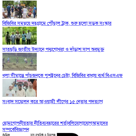
বিজিবির সমন্বয়ে দহগ্রামে পৌঁছাল ট্রাক, শুরু হলো সড়ক সংস্কার
সাতছড়ি জাতীয় উদ্যানে পদ্মগোখরা ও দাঁড়াশ সাপ অবমুক্ত
ধলা সীমান্তে পাঁচজনকে পুশইনের চেষ্টা, বিজিবির বাধায় ব্যর্থ বিএসএফ
সংবাদ সম্মেলন করে আওয়ামী লীগের ১৫ নেতার পদত্যাগ
হোম
গোপনীয়তার নীতি
ব্যবহারের শর্তাবলি
যোগাযোগ
আমাদের
সম্পর্কে
বিজ্ঞাপন